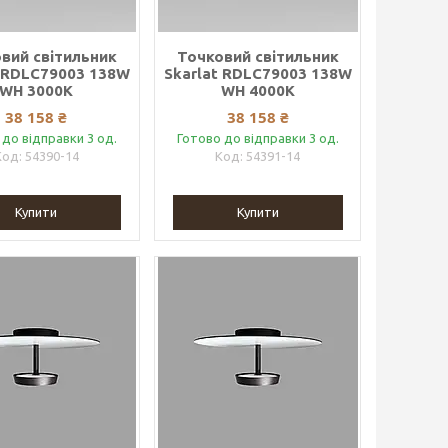
вий світильник
Точковий світильник
t RDLC79003 138W
Skarlat RDLC79003 138W
WH 3000K
WH 4000K
38 158 ₴
38 158 ₴
 до відправки 3 од.
Готово до відправки 3 од.
54390-14
54391-14
Купити
Купити