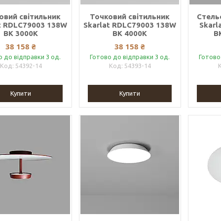
овий світильник
Точковий світильник
Стель
t RDLC79003 138W
Skarlat RDLC79003 138W
Skarl
BK 3000K
BK 4000K
B
38 158 ₴
38 158 ₴
о до відправки 3 од.
Готово до відправки 3 од.
Готово
54392-14
54393-14
Купити
Купити