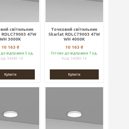
вий світильник
Точковий світильник
t RDLC79003 47W
Skarlat RDLC79003 47W
WH 3000K
WH 4000K
10 163 ₴
10 163 ₴
 до відправки 5 од.
Готово до відправки 7 од.
54382-14
54383-14
Купити
Купити