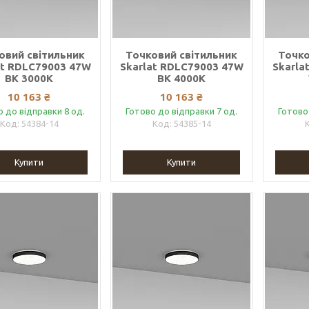
овий світильник
Точковий світильник
Точко
at RDLC79003 47W
Skarlat RDLC79003 47W
Skarla
BK 3000K
BK 4000K
10 163 ₴
10 163 ₴
о до відправки 8 од.
Готово до відправки 7 од.
Готово
54384-14
54385-14
Купити
Купити