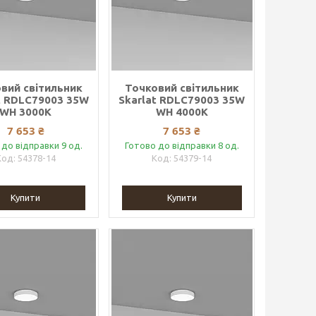
вий світильник
Точковий світильник
t RDLC79003 35W
Skarlat RDLC79003 35W
WH 3000K
WH 4000K
7 653 ₴
7 653 ₴
 до відправки 9 од.
Готово до відправки 8 од.
54378-14
54379-14
Купити
Купити