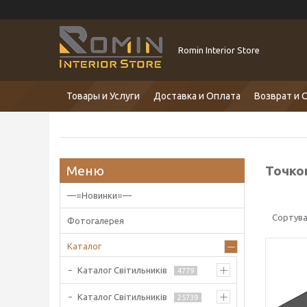
Romin Interior Store
Товары и Услуги
Доставка и Оплата
Возврат и 
Точков
—=Новинки=—
Фотогалерея
Каталог
Каталог Світильників
4779
Каталог Світильників
25739