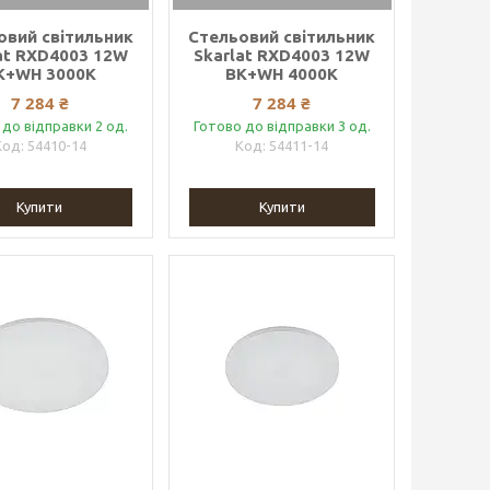
овий світильник
Стельовий світильник
at RXD4003 12W
Skarlat RXD4003 12W
K+WH 3000K
BK+WH 4000K
7 284 ₴
7 284 ₴
 до відправки 2 од.
Готово до відправки 3 од.
54410-14
54411-14
Купити
Купити