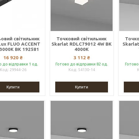
овий світильник
Точковий світильник
Точко
 Lux FLUO ACCENT
Skarlat RDLC79012 4W BK
Skarla
 3000K BK 192581
4000K
16 920 ₴
3 112 ₴
о до відправки 1 од.
Готово до відправки 82 од.
Готово
29944-26
54130-14
Купити
Купити