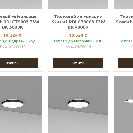
овий світильник
Точковий світильник
Точко
at RDLC79003 73W
Skarlat RDLC79003 73W
Skarla
BK 3000K
BK 4000K
18 324 ₴
18 324 ₴
о до відправки 6 од.
Готово до відправки 6 од.
Готово
54388-14
54389-14
Купити
Купити