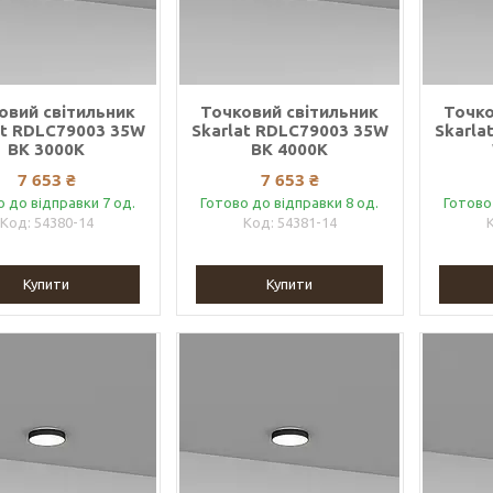
овий світильник
Точковий світильник
Точко
at RDLC79003 35W
Skarlat RDLC79003 35W
Skarla
BK 3000K
BK 4000K
7 653 ₴
7 653 ₴
о до відправки 7 од.
Готово до відправки 8 од.
Готово
54380-14
54381-14
Купити
Купити