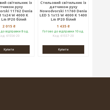
ий світильник із
Стельовий світильник із
тчиком руху
датчиком руху
rski 11762 Denia
Nowodvorski 11760 Denia
 1x24 W 4000 K
LED S 1x15 W 4000 K 1400
 Lm IP20 білий
Lm IP20 білий
2 015 ₴
1 435 ₴
 до відправки 8 од.
Готово до відправки 10 од.
61556-20
61557-20
Купити
Купити