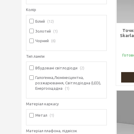
Колір
Білий
12
Точк
Золотий
1
Skarl
Чорний
6
Готов
Тип лампи
Вбудовані світлодіоди
2
Галогенна,Люмінесцентна,
розжарювання, Світлодіодна (LED),
Енергоощадна
1
Матеріал каркасу
Метал
1
Матеріал плафона, підвісок