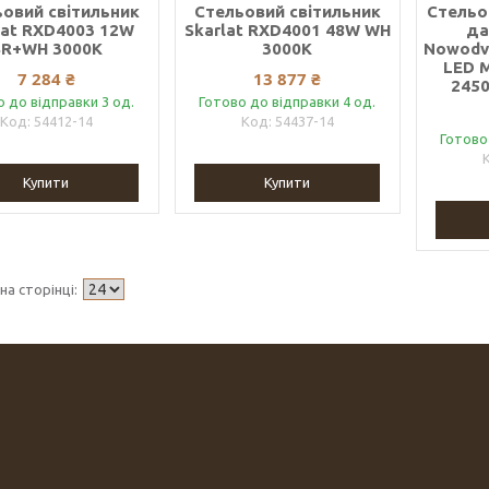
овий світильник
Стельовий світильник
Стельов
lat RXD4003 12W
Skarlat RXD4001 48W WH
да
BR+WH 3000K
3000K
Nowodvo
LED M
7 284 ₴
13 877 ₴
2450
о до відправки 3 од.
Готово до відправки 4 од.
54412-14
54437-14
Готово
Купити
Купити