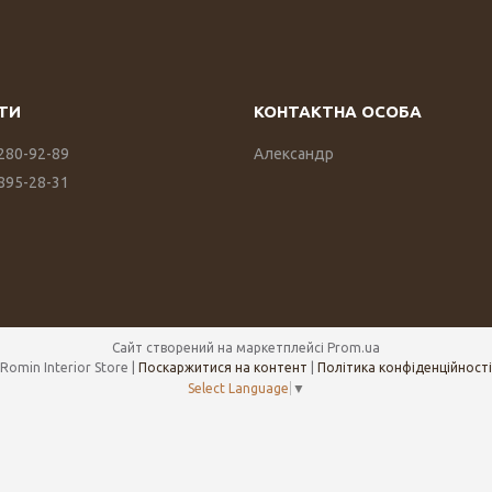
 280-92-89
Александр
 895-28-31
Сайт створений на маркетплейсі
Prom.ua
Romin Interior Store |
Поскаржитися на контент
|
Політика конфіденційності
Select Language
▼