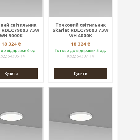
вий світильник
Точковий світильник
t RDLC79003 73W
Skarlat RDLC79003 73W
WH 3000K
WH 4000K
18 324 ₴
18 324 ₴
 до відправки 6 од.
Готово до відправки 5 од.
54386-14
54387-14
Купити
Купити