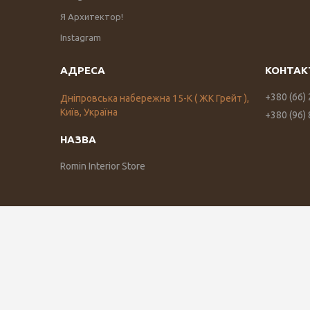
Я Архитектор!
Instagram
+380 (66)
Дніпровська набережна 15-К ( ЖК Грейт ),
Київ, Україна
+380 (96)
Romin Interior Store