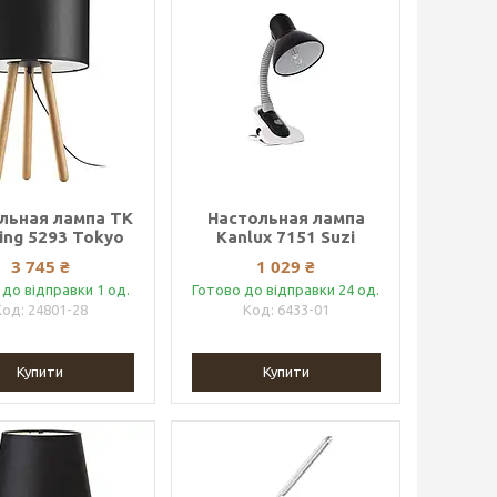
льная лампа TK
Настольная лампа
ting 5293 Tokyo
Kanlux 7151 Suzi
3 745 ₴
1 029 ₴
 до відправки 1 од.
Готово до відправки 24 од.
24801-28
6433-01
Купити
Купити