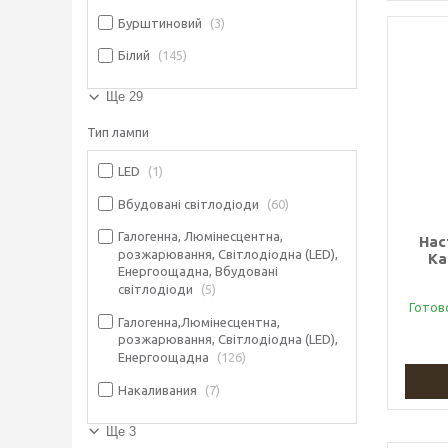
Бурштиновий
3
Білий
145
Ще 29
Тип лампи
LED
1
Вбудовані світлодіоди
60
Галогенна, Люмінесцентна,
Нас
розжарювання, Світлодіодна (LED),
Ka
Енергоощадна, Вбудовані
світлодіоди
5
Готов
Галогенна,Люмінесцентна,
розжарювання, Світлодіодна (LED),
Енергоощадна
126
Накаливания
7
Ще 3