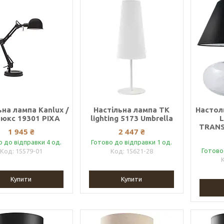
ьна лампа Kanlux /
Настільна лампа TK
Настол
юкс 19301 PIXA
lighting 5173 Umbrella
L
TRANS
1 945 ₴
2 447 ₴
о до відправки 4 од.
Готово до відправки 1 од.
Готово
15579-01
15621-28
Купити
Купити