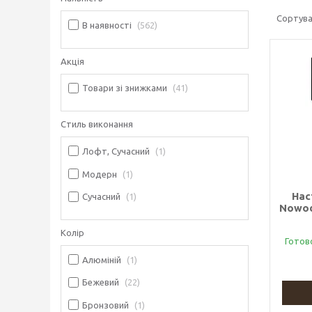
В наявності
562
Акція
Товари зі знижками
41
Стиль виконання
Лофт, Сучасний
1
Модерн
1
Нас
Сучасний
1
Nowod
Колір
Готов
Алюміній
1
Бежевий
22
Бронзовий
1