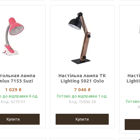
тольная лампа
Настільна лампа TK
Наст
nlux 7153 Suzi
Lighting 5021 Oslo
Light
1 029 ₴
7 046 ₴
о до відправки 6 од.
Готово до відправки 1 од.
Готово
6219-01
15606-28
Купити
Купити