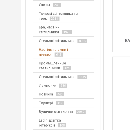
Споты
243
Точкові світильники та
трек
2211
Бра, настінні
світильники
3925
НА
Стельові світильники
8965
Настільні лампи і
нічники
642
Промышленные
светильники
121
Стельові світильники
1339
Лампочки
769
Новинка
463
Торшері
312
Вуличне освітлення
2069
Led підсвітка
інтер'єрів
108