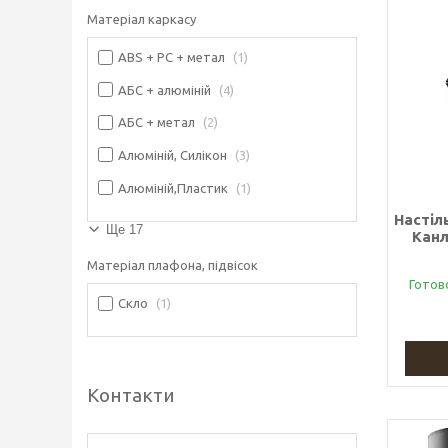
Матеріал каркасу
ABS + PC + метал
1
АБС + алюміній
4
АБС + метал
2
Алюміній, Силікон
3
Алюміній,Пластик
1
Настіл
Ще 17
Канл
Матеріал плафона, підвісок
Готов
Скло
1
Контакти