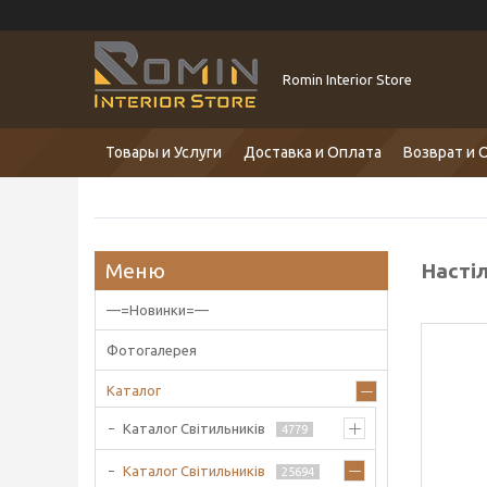
Romin Interior Store
Товары и Услуги
Доставка и Оплата
Возврат и 
Настіл
—=Новинки=—
Фотогалерея
Каталог
Каталог Світильників
4779
Каталог Світильників
25694