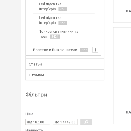
Led підсвітка
інтер'єрів
750
НА
Led підсвітка
інтер'єрів
356
Точкові світильники та
трек
3421
Розетки и Выключатели
527
Статьи
Отзывы
Фільтри
НА
Ціна
Наявність