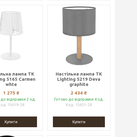
ільна лампа TK
Настільна лампа TK
ing 5165 Carmen
Lighting 5219 Deva
whte
graphite
1 275 ₴
2 434 ₴
 до відправки 2 од.
Готово до відправки 4 од.
15619-28
15631-28
Купити
Купити