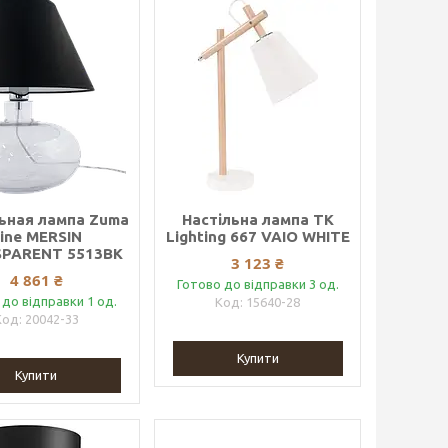
ьная лампа Zuma
Настільна лампа TK
ine MERSIN
Lighting 667 VAIO WHITE
PARENT 5513BK
3 123 ₴
4 861 ₴
Готово до відправки 3 од.
 до відправки 1 од.
15640-28
20042-33
Купити
Купити