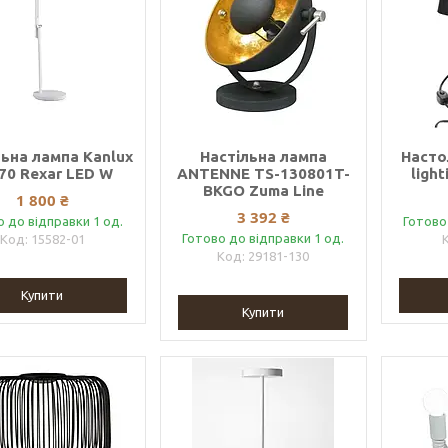
льна лампа Kanlux
Настільна лампа
Насто
70 Rexar LED W
ANTENNE TS-130801T-
light
BKGO Zuma Line
1 800 ₴
3 392 ₴
о до відправки 1 од.
Готово
Готово до відправки 1 од.
15582-01
29181-130
Купити
Купити