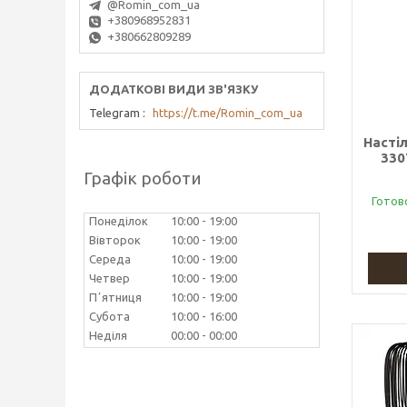
@Romin_com_ua
+380968952831
+380662809289
Telegram
https://t.me/Romin_com_ua
Насті
330
Графік роботи
Готов
Понеділок
10:00
19:00
Вівторок
10:00
19:00
Середа
10:00
19:00
Четвер
10:00
19:00
Пʼятниця
10:00
19:00
Субота
10:00
16:00
Неділя
00:00
00:00