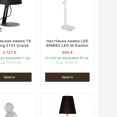
льная лампа TK
Настільна лампа LED
ing 5133 Gracja
EMIRES LED W-Kanlux
2 727 ₴
900 ₴
 до відправки 1 од.
Готово до відправки 65 од.
15616-28
30745-01
Купити
Купити