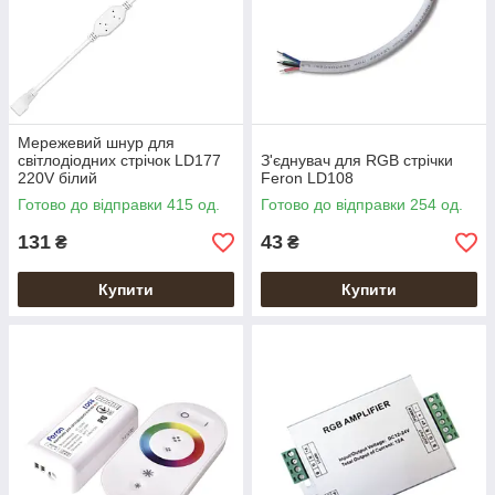
Мережевий шнур для
світлодіодних стрічок LD177
З'єднувач для RGB стрічки
220V білий
Feron LD108
Готово до відправки 415 од.
Готово до відправки 254 од.
131
43
₴
₴
Купити
Купити