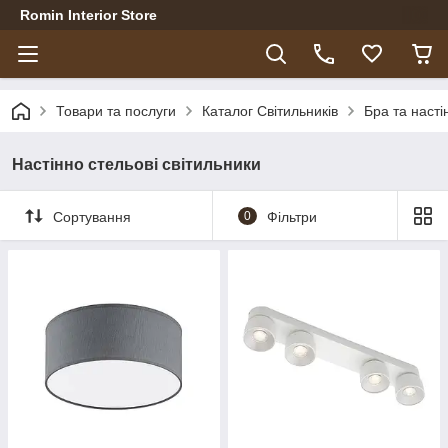
Romin Interior Store
Товари та послуги
Каталог Світильників
Бра та насті
Настінно стельові світильники
Сортування
0
Фільтри