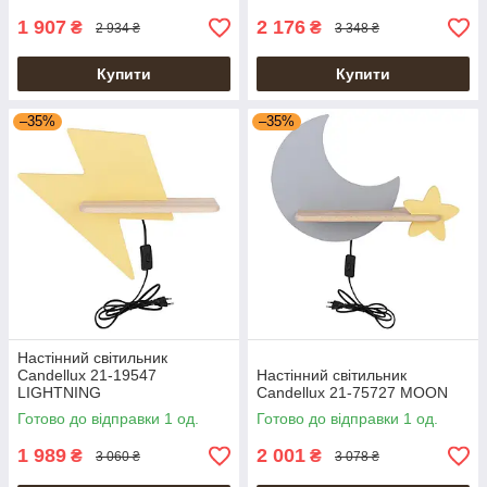
1 907
2 176
₴
₴
2 934 ₴
3 348 ₴
Купити
Купити
–35%
–35%
Настінний світильник
Candellux 21-19547
Настінний світильник
LIGHTNING
Candellux 21-75727 MOON
Готово до відправки 1 од.
Готово до відправки 1 од.
1 989
2 001
₴
₴
3 060 ₴
3 078 ₴