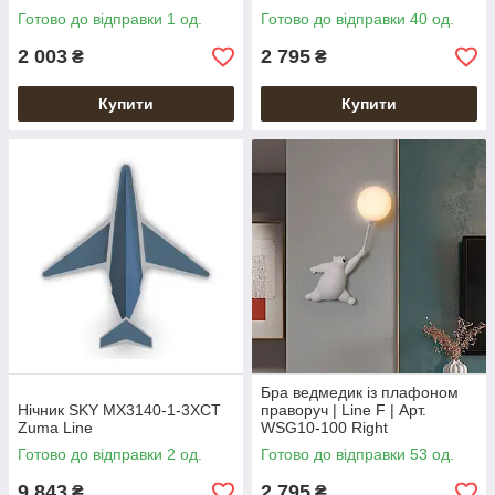
Готово до відправки 1 од.
Готово до відправки 40 од.
2 003
2 795
₴
₴
Купити
Купити
Бра ведмедик із плафоном
Нічник SKY MX3140-1-3XCT
праворуч | Line F | Арт.
Zuma Line
WSG10-100 Right
Готово до відправки 2 од.
Готово до відправки 53 од.
9 843
2 795
₴
₴