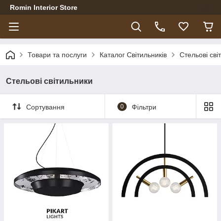
Romin Interior Store
Товари та послуги
Каталог Світильників
Стельові сві
Стельові світильники
Сортування
0
Фільтри