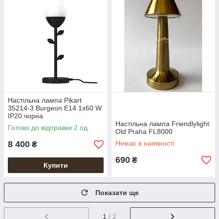
Настільна лампа Pikart
35214-3 Burgeon E14 1x60 W
IP20 чорна
Настільна лампа Friendlylight
Готово до відправки 2 од.
Old Praha FL8000
8 400
Немає в наявності
₴
690
₴
Купити
Показати ще
1
/ 2