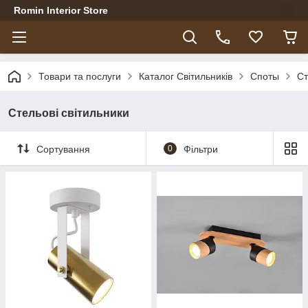
Romin Interior Store
Товари та послуги
Каталог Світильників
Споты
Ст
Стельові світильники
Сортування
0
Фільтри