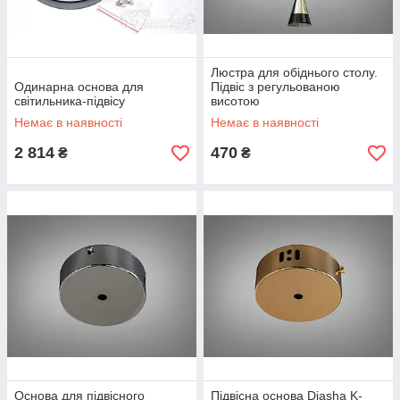
Люстра для обіднього столу.
Одинарна основа для
Підвіс з регульованою
світильника-підвісу
висотою
Немає в наявності
Немає в наявності
2 814
470
₴
₴
Основа для підвісного
Підвісна основа Diasha K-