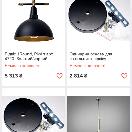
Підвіс 1Round, PikArt арт.
Одинарна основа для
4720. Золотий/чорний
світильника-підвісу
Немає в наявності
Немає в наявності
5 313
2 814
₴
₴