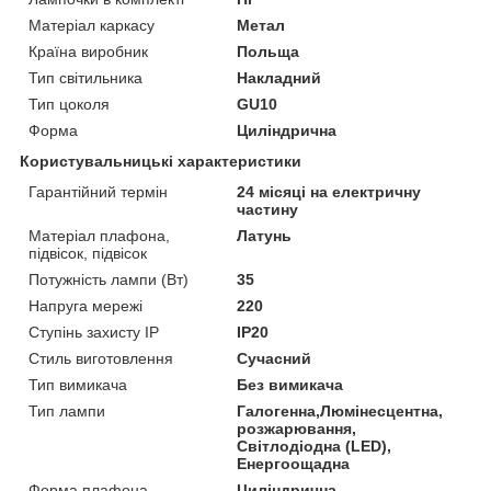
Матеріал каркасу
Метал
Країна виробник
Польща
Тип світильника
Накладний
Тип цоколя
GU10
Форма
Циліндрична
Користувальницькі характеристики
Гарантійний термін
24 місяці на електричну
частину
Матеріал плафона,
Латунь
підвісок, підвісок
Потужність лампи (Вт)
35
Напруга мережі
220
Ступінь захисту IP
IP20
Стиль виготовлення
Сучасний
Тип вимикача
Без вимикача
Тип лампи
Галогенна,Люмінесцентна,
розжарювання,
Світлодіодна (LED),
Енергоощадна
Форма плафона
Циліндрична