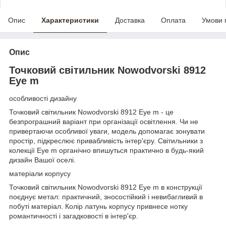
Опис
Характеристики
Доставка
Оплата
Умови 
Опис
Точковий світильник Nowodvorski 8912
Eye m
особливості дизайну
Точковий світильник Nowodvorski 8912 Eye m - це
безпрограшний варіант при організації освітлення. Чи не
привертаючи особливої ​​уваги, модель допомагає зонувати
простір, підкреслює привабливість інтер'єру. Світильники з
колекції Eye m органічно впишуться практично в будь-який
дизайн Вашої оселі.
матеріали корпусу
Точковий світильник Nowodvorski 8912 Eye m в конструкції
поєднує метал: практичний, зносостійкий і невибагливий в
побуті матеріал. Колір латунь корпусу привнесе нотку
романтичності і загадковості в інтер'єр.