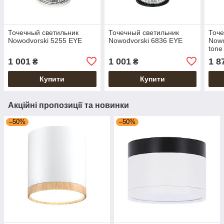
Точечный светильник
Точечный светильник
Точе
Nowodvorski 5255 EYE
Nowodvorski 6836 EYE
Nowo
tone
1 001
1 001
1 8
₴
₴
Купити
Купити
Акційні пропозиції та новинки
–50%
–50%