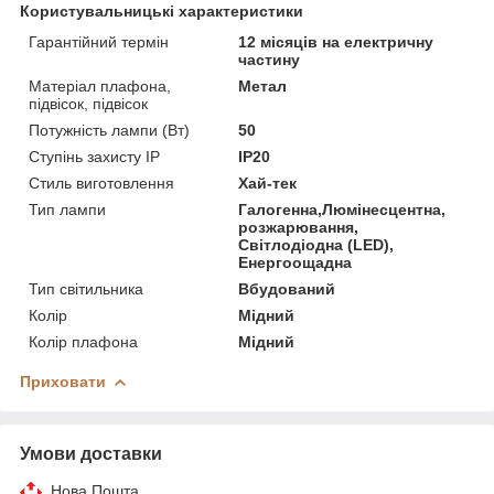
Користувальницькі характеристики
Гарантійний термін
12 місяців на електричну
частину
Матеріал плафона,
Метал
підвісок, підвісок
Потужність лампи (Вт)
50
Ступінь захисту IP
IP20
Стиль виготовлення
Хай-тек
Тип лампи
Галогенна,Люмінесцентна,
розжарювання,
Світлодіодна (LED),
Енергоощадна
Тип світильника
Вбудований
Колір
Мідний
Колір плафона
Мідний
Приховати
Умови доставки
Нова Пошта