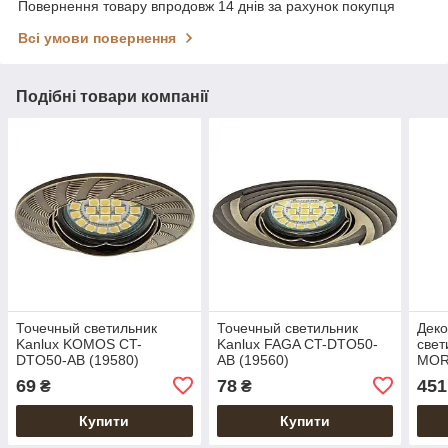
Повернення товару впродовж 14 днів за рахунок покупця
Всі умови повернення
Подібні товари компанії
Точечный светильник
Точечный светильник
Деко
Kanlux KOMOS CT-
Kanlux FAGA CT-DTO50-
свет
DTO50-AB (19580)
AB (19560)
MOR
(267
69
78
451
₴
₴
Купити
Купити