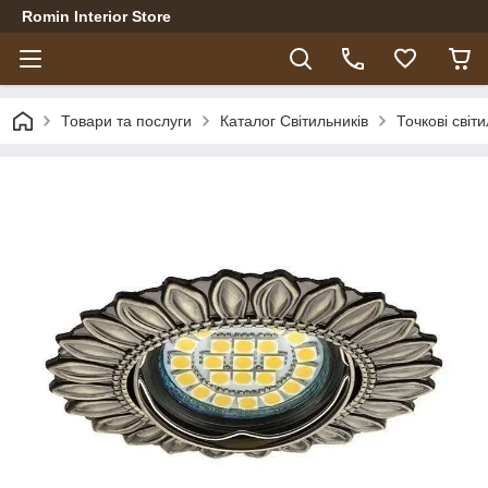
Romin Interior Store
Товари та послуги
Каталог Світильників
Точкові світ