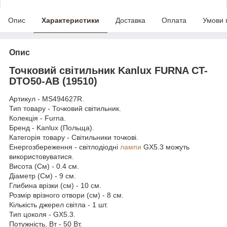
Опис
Характеристики
Доставка
Оплата
Умови 
Опис
Точковий світильник Kanlux FURNA CT-
DTO50-AB (19510)
Артикул - MS494627R.
Тип товару - Точковий світильник.
Колекція - Furna.
Бренд - Kanlux (Польща).
Категорія товару - Світильники точкові.
Енергозбереження - світлодіодні
лампи
GX5.3 можуть
використовуватися.
Висота (См) - 0.4 см.
Діаметр (См) - 9 см.
Глибина врізки (см) - 10 см.
Розмір врізного отвори (см) - 8 см.
Кількість джерел світла - 1 шт.
Тип цоколя - GX5.3.
Потужність, Вт - 50 Вт.