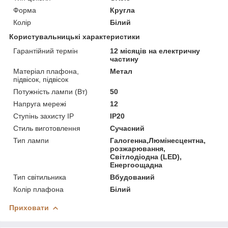
Форма
Кругла
Колір
Білий
Користувальницькі характеристики
Гарантійний термін
12 місяців на електричну
частину
Матеріал плафона,
Метал
підвісок, підвісок
Потужність лампи (Вт)
50
Напруга мережі
12
Ступінь захисту IP
IP20
Стиль виготовлення
Сучасний
Тип лампи
Галогенна,Люмінесцентна,
розжарювання,
Світлодіодна (LED),
Енергоощадна
Тип світильника
Вбудований
Колір плафона
Білий
Приховати