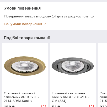
Умови повернення
Повернення товару впродовж 14 днів за рахунок покупця
Всі умови повернення
Подібні товари компанії
Стельовий точковий
Точечный светильник
Стел
світильник ARGUS CT-
Kanlux ARGUS CT-2115-
світ
2114-BR/M-Kanlux
GM (334)
2115
158
54
233