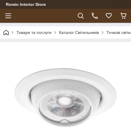
Romin Interior Store
Товари та послуги
Каталог Світильників
Точкові світ