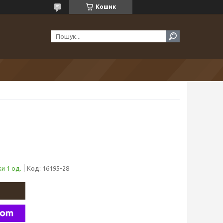
Кошик
и 1 од.
Код:
16195-28