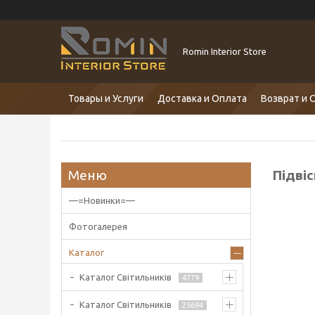
Romin Interior Store
Товары и Услуги
Доставка и Оплата
Возврат и 
Підвіс
—=Новинки=—
Фотогалерея
Каталог
Каталог Світильників
4779
Каталог Світильників
25694