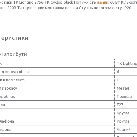
стики TK Lighting 2756-TK Cyklop black Потужність
лампи
: 60 Вт Кількіс
ня: 220В Тип кріплення: монтажна планка Ступінь вологозахисту: IP20
теристики
і атрибути
к
TK Lightin
ь джерел світла
6
и в комплекті
Ні
л каркасу
Метал
виробник
Польща
оля
E27
Кругла
лафона
Кругла
лафона
Чорний