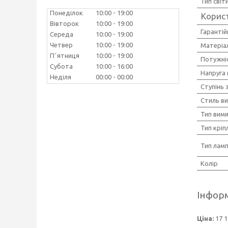
Тип світ
Понеділок
10:00
19:00
Корис
Вівторок
10:00
19:00
Гарантій
Середа
10:00
19:00
Четвер
10:00
19:00
Матеріал
Пʼятниця
10:00
19:00
Потужніс
Субота
10:00
16:00
Напруга
Неділя
00:00
00:00
Ступінь 
Стиль в
Тип вим
Тип кріп
Тип лам
Колір
Інформ
Ціна:
17 1