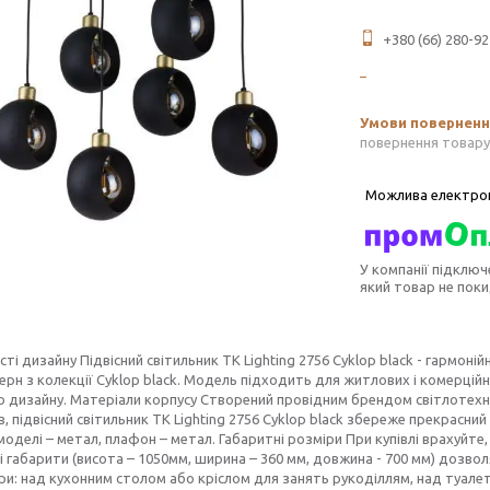
+380 (66) 280-92
повернення товару
У компанії підключ
який товар не пок
ті дизайну Підвісний світильник TK Lighting 2756 Cyklop black - гармоні
ерн з колекції Cyklop black. Модель підходить для житлових і комерцій
 дизайну. Матеріали корпусу Створений провідним брендом світлотехні
в, підвісний світильник TK Lighting 2756 Cyklop black збереже прекрасний
моделі – метал, плафон – метал. Габаритні розміри При купівлі врахуйте
 габарити (висота – 1050мм, ширина – 360 мм, довжина - 700 мм) дозв
и: над кухонним столом або кріслом для занять рукоділлям, над туале