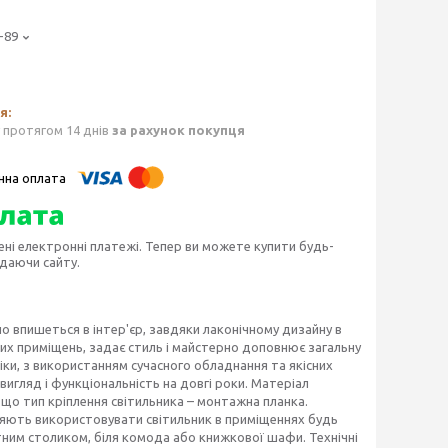
-89
 протягом 14 днів
за рахунок покупця
ені електронні платежі. Тепер ви можете купити будь-
идаючи сайту.
йно впишеться в інтер'єр, завдяки лаконічному дизайну в
них приміщень, задає стиль і майстерно доповнює загальну
ки, з використанням сучасного обладнання та якісних
 вигляд і функціональність на довгі роки. Матеріал
, що тип кріплення світильника – монтажна планка.
оляють використовувати світильник в приміщеннях будь
тним столиком, біля комода або книжкової шафи. Технічні