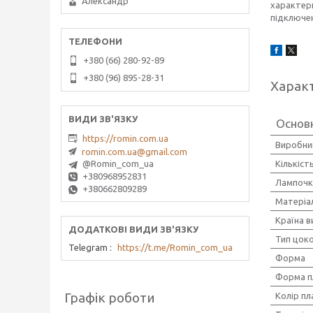
Александр
характери
підключен
+380 (66) 280-92-89
+380 (96) 895-28-31
Харак
Основн
https://romin.com.ua
Виробни
romin.com.ua@gmail.com
Кількіст
@Romin_com_ua
+380968952831
Лампочк
+380662809289
Матеріа
Країна 
Тип цок
Telegram
https://t.me/Romin_com_ua
Форма
Форма п
Графік роботи
Колір п