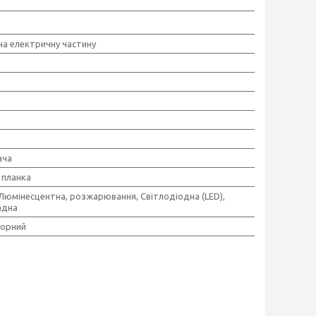
 на електричну частину
ача
планка
,Люмінесцентна, розжарювання, Світлодіодна (LED),
адна
Чорний