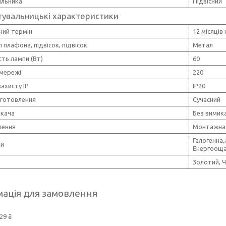
ильника
Підвісний
тувальницькі характеристики
ний термін
12 місяців
 плафона, підвісок, підвісок
Метал
ть лампи (Вт)
60
 мережі
220
захисту IP
IP20
иготовлення
Сучасний
икача
Без вимик
лення
Монтажна 
Галогенна
пи
Енергоощ
Золотий, 
ація для замовлення
29 ₴