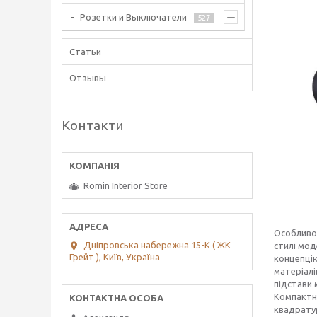
Розетки и Выключатели
527
Статьи
Отзывы
Контакти
Romin Interior Store
Особливос
Дніпровська набережна 15-К ( ЖК
стилі мод
Грейт ), Київ, Україна
концепцію
матеріалі
підстави 
Компактні
квадратур