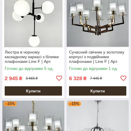
Люстра в чорному
Сучасний свічник у золотому
каскадному каркасі з білими
корпусі з подвійними
плафонами Line F | Арт.
плафонами | Line F | Арт.
AOC17/5 BK+WT
AT24
Готово до відправки 5 од.
Готово до відправки 1 од.
2 945
6 328
₴
₴
3 465 ₴
7 445 ₴
Купити
Купити
–15%
–15%