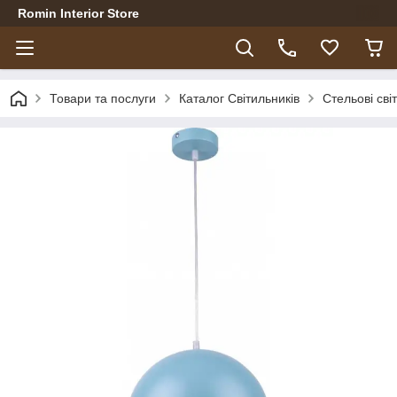
Romin Interior Store
Товари та послуги
Каталог Світильників
Стельові сві