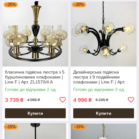
–25%
–20%
Класична підвісна люстра з 5
Дизайнерська підвісна
бурштиновими плафонами |
люстра з 9 подвійними
Line F | Арт. ZL1570/4 A
плафонами | Line F | Арт.
ZL1427/6+3
Готово до відправки 2 од.
Готово до відправки 3 од.
3 739
4 996
₴
₴
4 985 ₴
6 245 ₴
Купити
Купити
–15%
–15%