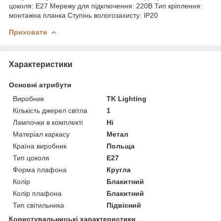
цоколя: E27 Мережу для підключення: 220В Тип кріплення:
монтажна планка Ступінь вологозахисту: IP20
Приховати
Характеристики
Основні атрибути
Виробник
TK Lighting
Кількість джерел світла
1
Лампочки в комплекті
Ні
Матеріал каркасу
Метал
Країна виробник
Польща
Тип цоколя
E27
Форма плафона
Кругла
Колір
Блакитний
Колір плафона
Блакитний
Тип світильника
Підвісний
Користувальницькі характеристики