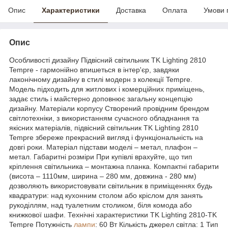
Опис
Характеристики
Доставка
Оплата
Умови 
Опис
Особливості дизайну Підвісний світильник TK Lighting 2810
Tempre - гармонійно впишеться в інтер'єр, завдяки
лаконічному дизайну в стилі модерн з колекції Tempre.
Модель підходить для житлових і комерційних приміщень,
задає стиль і майстерно доповнює загальну концепцію
дизайну. Матеріали корпусу Створений провідним брендом
світлотехніки, з використанням сучасного обладнання та
якісних матеріалів, підвісний світильник TK Lighting 2810
Tempre збереже прекрасний вигляд і функціональність на
довгі роки. Матеріал підстави моделі – метал, плафон –
метал. Габаритні розміри При купівлі врахуйте, що тип
кріплення світильника – монтажна планка. Компактні габарити
(висота – 1110мм, ширина – 280 мм, довжина - 280 мм)
дозволяють використовувати світильник в приміщеннях будь
квадратури: над кухонним столом або кріслом для занять
рукоділлям, над туалетним столиком, біля комода або
книжкової шафи. Технічні характеристики TK Lighting 2810-TK
Tempre Потужність
лампи
: 60 Вт Кількість джерел світла: 1 Тип