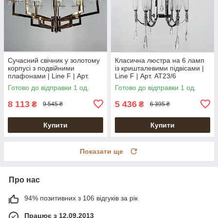
Сучасний свічник у золотому
Класична люстра на 6 ламп
корпусі з подвійними
із кришталевими підвісами |
плафонами | Line F | Арт.
Line F | Арт. AT23/6
AT24
Готово до відправки 1 од.
Готово до відправки 1 од.
8 113
5 436
₴
₴
9 545 ₴
6 395 ₴
Купити
Купити
Показати ще
Про нас
94% позитивних з 106 відгуків за рік
Працює з 12.09.2013