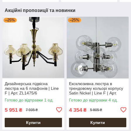
Акційні пропозиції та новинки
–25%
–25%
Дизайнерська підвісна
Ексклюзивна люстра в
люстра на 6 плафонів | Line
трендовому кольорі корпусу
F | Арт. ZL1475/6
Satin Nickel | Line F | Арт.
MD9050-9
Готово до відправки 1 од.
Готово до відправки 4 од.
5 951
4 354
₴
₴
7 935 ₴
5 805 ₴
Купити
Купити