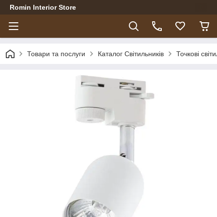
Romin Interior Store
Товари та послуги
Каталог Світильників
Точкові світ