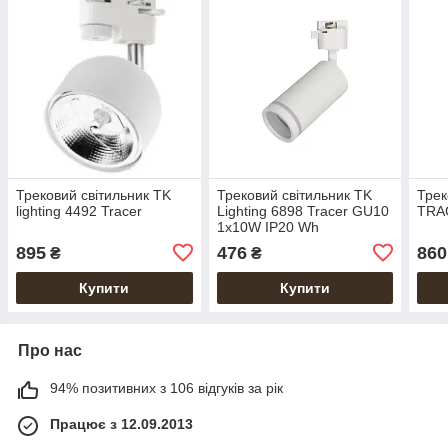
Трековий світильник TK
Трековий світильник TK
Трек
lighting 4492 Tracer
Lighting 6898 Tracer GU10
TRAC
1x10W IP20 Wh
895
476
860
₴
₴
Купити
Купити
Про нас
94% позитивних з 106 відгуків за рік
Працює з 12.09.2013