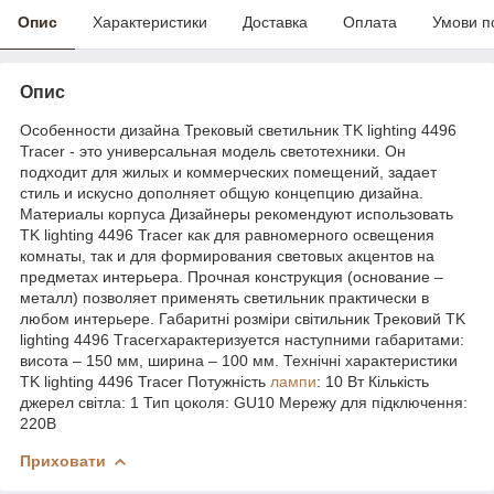
Опис
Характеристики
Доставка
Оплата
Умови п
Опис
Особенности дизайна Трековый светильник TK lighting 4496
Tracer - это универсальная модель светотехники. Он
подходит для жилых и коммерческих помещений, задает
стиль и искусно дополняет общую концепцию дизайна.
Материалы корпуса Дизайнеры рекомендуют использовать
TK lighting 4496 Tracer как для равномерного освещения
комнаты, так и для формирования световых акцентов на
предметах интерьера. Прочная конструкция (основание –
металл) позволяет применять светильник практически в
любом интерьере. Габаритні розміри світильник Трековий TK
lighting 4496 Тгасегхарактеризуется наступними габаритами:
висота – 150 мм, ширина – 100 мм. Технічні характеристики
TK lighting 4496 Tracer Потужність
лампи
: 10 Вт Кількість
джерел світла: 1 Тип цоколя: GU10 Мережу для підключення:
220В
Приховати