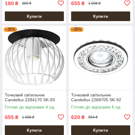
180
655
₴
₴
360 ₴
1 008 ₴
Купити
Купити
–35%
–35%
Точковий світильник
Точковий світильник
Candellux 2284170 SK-93
Candellux 2268705 SK-92
Готово до відправки 4 од.
Готово до відправки 6 од.
655
620
₴
₴
1 008 ₴
954 ₴
Купити
Купити