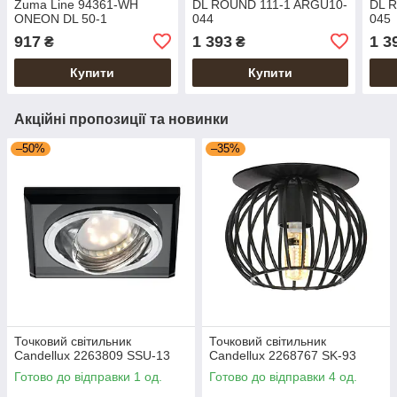
Zuma Line 94361-WH
DL ROUND 111-1 ARGU10-
DL 
ONEON DL 50-1
044
045
917
1 393
1 3
₴
₴
Купити
Купити
Акційні пропозиції та новинки
–50%
–35%
Точковий світильник
Точковий світильник
Candellux 2263809 SSU-13
Candellux 2268767 SK-93
Готово до відправки 1 од.
Готово до відправки 4 од.