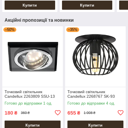
Купити
Купити
Акційні пропозиції та новинки
–50%
–35%
Точковий світильник
Точковий світильник
Candellux 2263809 SSU-13
Candellux 2268767 SK-93
Готово до відправки 1 од.
Готово до відправки 4 од.
180
655
₴
₴
360 ₴
1 008 ₴
Купити
Купити