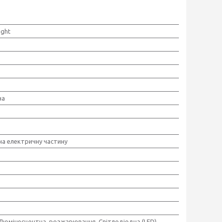
ight
на
 на електричну частину
,Люмінесцентна, розжарювання, Світлодіодна (LED),