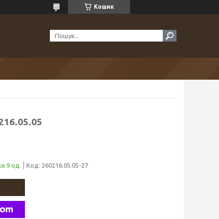
Кошик
216.05.05
и 9 од.
Код:
260216.05.05-27