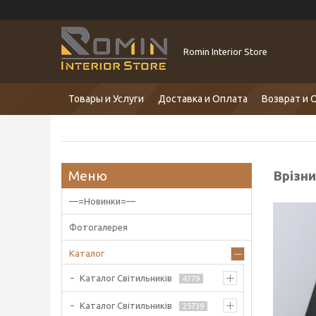
Romin Interior Store
Товары и Услуги
Доставка и Оплата
Возврат и 
Врізни
—=Новинки=—
Фотогалерея
Каталог
Каталог Світильників
4779
Каталог Світильників
25739