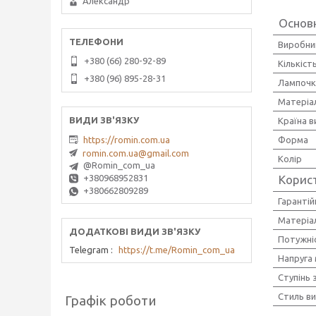
Александр
Основ
Виробни
+380 (66) 280-92-89
Кількіст
+380 (96) 895-28-31
Лампочк
Матеріа
Країна 
Форма
https://romin.com.ua
romin.com.ua@gmail.com
Колір
@Romin_com_ua
Корис
+380968952831
+380662809289
Гарантій
Матеріал
Потужніс
Telegram
https://t.me/Romin_com_ua
Напруга
Ступінь 
Стиль в
Графік роботи