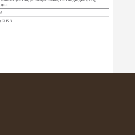
адна
ий
,GU5.3