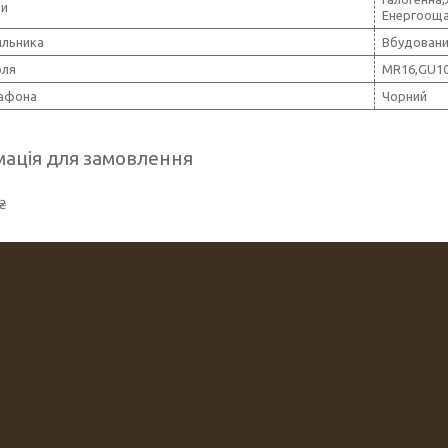
пи
Енергоощ
ильника
Вбудован
оля
MR16,GU10
лафона
Чорний
ація для замовлення
₴