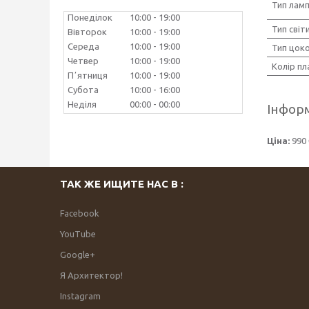
Тип лам
Понеділок
10:00
19:00
Тип світ
Вівторок
10:00
19:00
Середа
10:00
19:00
Тип цок
Четвер
10:00
19:00
Колір п
Пʼятниця
10:00
19:00
Субота
10:00
16:00
Неділя
00:00
00:00
Інформ
Ціна:
990 
ТАК ЖЕ ИЩИТЕ НАС В :
Facebook
YouTube
Google+
Я Архитектор!
Instagram