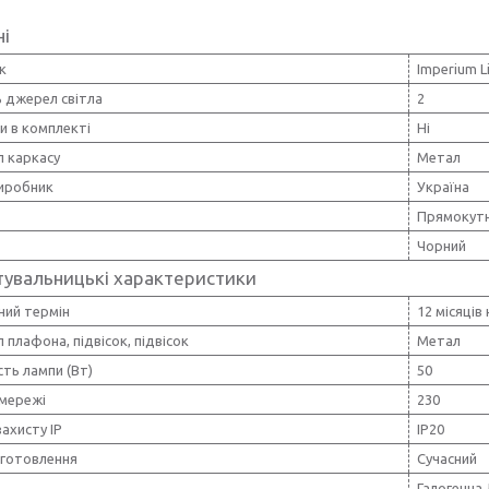
ні
к
Imperium L
ь джерел світла
2
и в комплекті
Ні
л каркасу
Метал
виробник
Україна
Прямокут
Чорний
тувальницькі характеристики
ний термін
12 місяців
 плафона, підвісок, підвісок
Метал
ть лампи (Вт)
50
 мережі
230
захисту IP
IP20
иготовлення
Сучасний
Галогенна