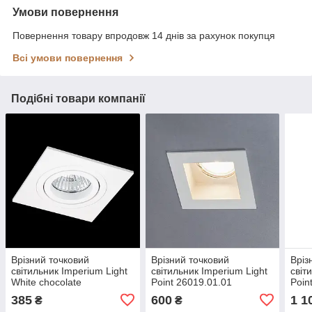
Умови повернення
Повернення товару впродовж 14 днів за рахунок покупця
Всі умови повернення
Подібні товари компанії
Врізний точковий
Врізний точковий
Вріз
світильник Imperium Light
світильник Imperium Light
світ
White chocolate
Point 26019.01.01
Poin
21109.01.01
385
600
1 1
₴
₴