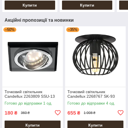
Купити
Купити
Акційні пропозиції та новинки
–50%
–35%
Точковий світильник
Точковий світильник
Candellux 2263809 SSU-13
Candellux 2268767 SK-93
Готово до відправки 1 од.
Готово до відправки 4 од.
180
655
₴
₴
360 ₴
1 008 ₴
Купити
Купити