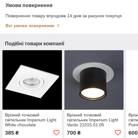
Умови повернення
Повернення товару впродовж 14 днів за рахунок покупця
Всі умови повернення
Подібні товари компанії
Врізний точковий
Врізний точковий
Вріз
світильник Imperium Light
світильник Imperium Light
світ
White chocolate
Vardo 21015.01.05
Poin
21109.01.01
385
700
600
₴
₴