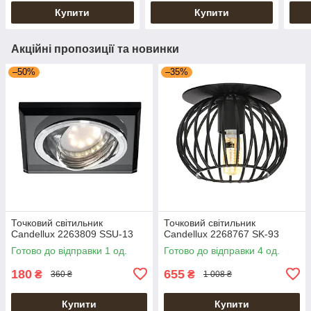
Купити
Купити
Акційні пропозиції та новинки
–50%
–35%
Точковий світильник
Точковий світильник
Candellux 2263809 SSU-13
Candellux 2268767 SK-93
Готово до відправки 1 од.
Готово до відправки 4 од.
180
655
₴
₴
360 ₴
1 008 ₴
Купити
Купити