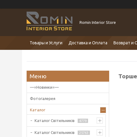
Romin Interior Store
Товары и Услуги
Доставка и Оплата
Возврат и 
Торше
—=Новинки=—
Фотогалерея
Каталог
Каталог Світильників
4779
Каталог Світильників
25763