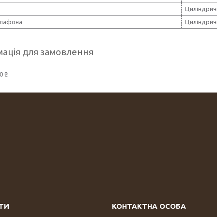
Циліндрич
лафона
Циліндрич
ація для замовлення
0 ₴