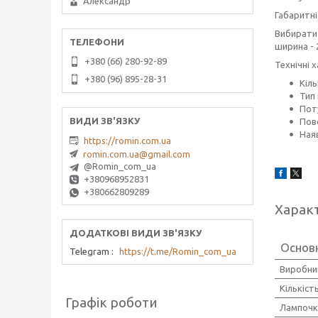
Александр
Габаритні
Вибирати 
ширина - 
+380 (66) 280-92-89
Технічні
+380 (96) 895-28-31
Кіль
Тип
Пот
Пов
Наяв
https://romin.com.ua
romin.com.ua@gmail.com
@Romin_com_ua
+380968952831
+380662809289
Харак
Основ
Telegram
https://t.me/Romin_com_ua
Виробни
Кількіст
Графік роботи
Лампочк