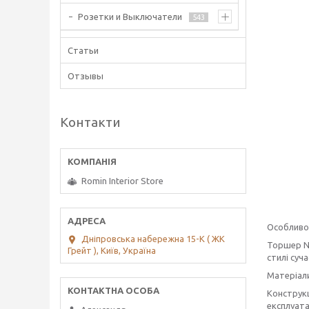
Розетки и Выключатели
543
Статьи
Отзывы
Контакти
Romin Interior Store
Особливо
Дніпровська набережна 15-К ( ЖК
Торшер No
Грейт ), Київ, Україна
стилі суч
Матеріал
Конструкц
експлуата