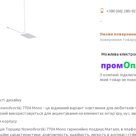
+380 (66) 280-92
повернення товару
У компанії підключ
який товар не пок
сті дизайну
wodvorski 7704 Mono - це відмінний варіант освітлення для любителів ч
асний використовується для акцентування на елементах інтер'єру, ну і, зв
и корпусу
ія Торшер Nowodvorski 7704 Mono гармонійно поєднує Маталл, в плафон
ційні характеристики: довговічність, надійність, легкість в догляді і ст