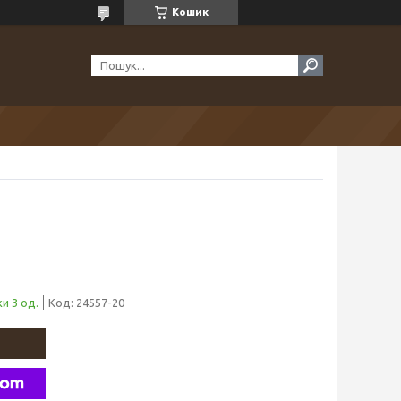
Кошик
и 3 од.
Код:
24557-20