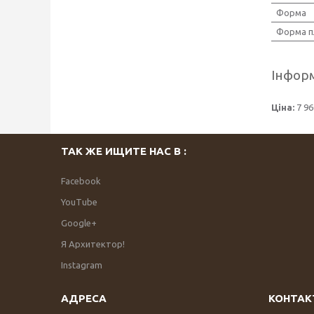
Форма
Форма п
Інформ
Ціна:
7 96
ТАК ЖЕ ИЩИТЕ НАС В :
Facebook
YouTube
Google+
Я Архитектор!
Instagram