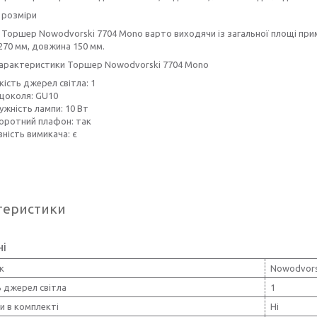
 розміри
Торшер Nowodvorski 7704 Mono варто виходячи із загальної площі примі
270 мм, довжина 150 мм.
 характеристики Торшер Nowodvorski 7704 Mono
кість джерел світла: 1
 цоколя: GU10
ужність лампи: 10 Вт
оротний плафон: так
ність вимикача: є
теристики
ні
к
Nowodvors
ь джерел світла
1
и в комплекті
Ні