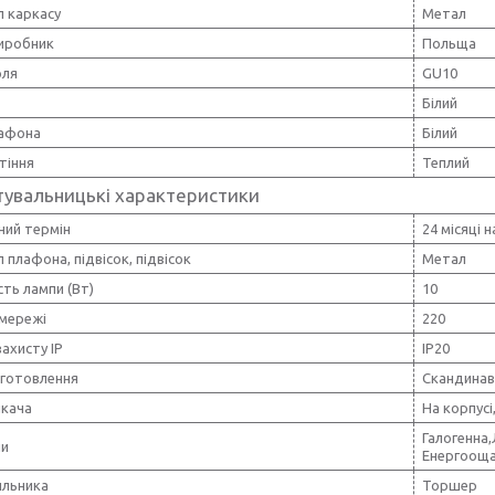
л каркасу
Метал
виробник
Польща
оля
GU10
Білий
лафона
Білий
ітіння
Теплий
тувальницькі характеристики
ний термін
24 місяці 
 плафона, підвісок, підвісок
Метал
ть лампи (Вт)
10
 мережі
220
захисту IP
IP20
иготовлення
Скандинав
икача
На корпусі
Галогенна
пи
Енергоощ
ильника
Торшер