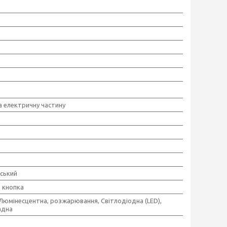
на електричну частину
ський
, кнопка
,Люмінесцентна, розжарювання, Світлодіодна (LED),
адна