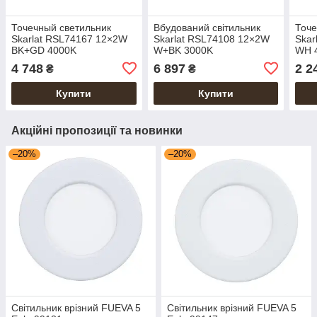
Точечный светильник
Вбудований світильник
Точе
Skarlat RSL74167 12×2W
Skarlat RSL74108 12×2W
Skar
BK+GD 4000K
W+BK 3000K
WH 
4 748
6 897
2 2
₴
₴
Купити
Купити
Акційні пропозиції та новинки
–20%
–20%
Світильник врізний FUEVA 5
Світильник врізний FUEVA 5