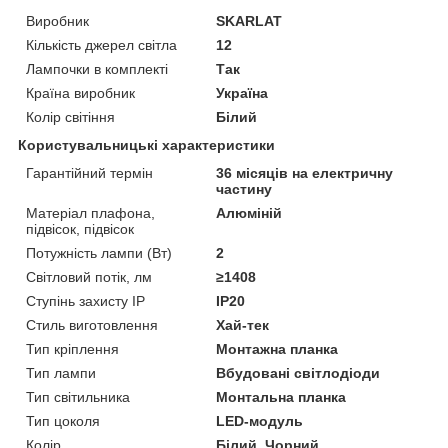
Виробник
SKARLAT
Кількість джерел світла
12
Лампочки в комплекті
Так
Країна виробник
Україна
Колір світіння
Білий
Користувальницькі характеристики
Гарантійний термін
36 місяців на електричну
частину
Матеріал плафона,
Алюміній
підвісок, підвісок
Потужність лампи (Вт)
2
Світловий потік, лм
≥1408
Ступінь захисту IP
IP20
Стиль виготовлення
Хай-тек
Тип кріплення
Монтажна планка
Тип лампи
Вбудовані світлодіоди
Тип світильника
Монтальна планка
Тип цоколя
LED-модуль
Колір
Білий, Чорний