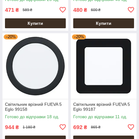
471
480
₴
₴
589 ₴
600 ₴
Купити
Купити
–20%
–20%
Світильник врізний FUEVA 5
Світильник врізний FUEVA 5
Eglo 99158
Eglo 99187
Готово до відправки 18 од.
Готово до відправки 11 од.
944
692
₴
₴
1 180 ₴
865 ₴