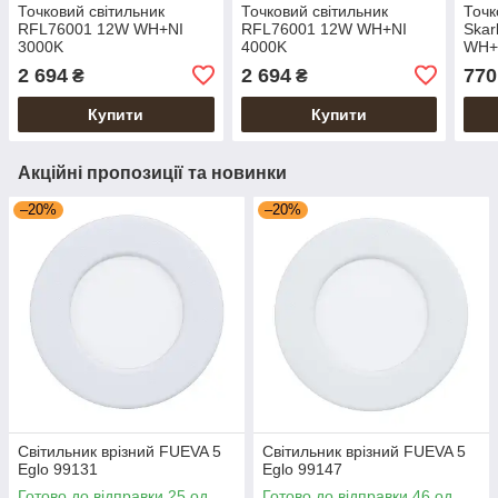
Точковий світильник
Точковий світильник
Точк
RFL76001 12W WH+NI
RFL76001 12W WH+NI
Skar
3000K
4000K
WH+
2 694
2 694
770
₴
₴
Купити
Купити
Акційні пропозиції та новинки
–20%
–20%
Світильник врізний FUEVA 5
Світильник врізний FUEVA 5
Eglo 99131
Eglo 99147
Готово до відправки 25 од.
Готово до відправки 46 од.