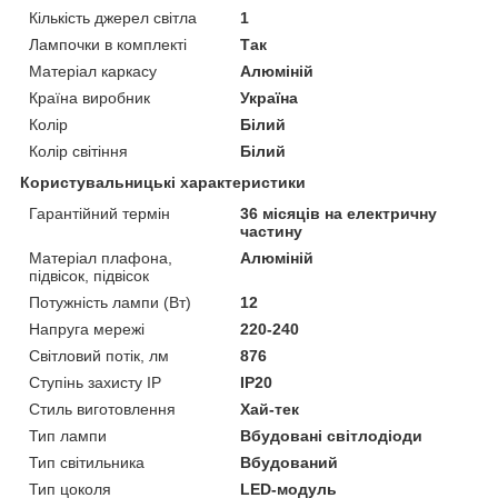
Кількість джерел світла
1
Лампочки в комплекті
Так
Матеріал каркасу
Алюміній
Країна виробник
Україна
Колір
Білий
Колір світіння
Білий
Користувальницькі характеристики
Гарантійний термін
36 місяців на електричну
частину
Матеріал плафона,
Алюміній
підвісок, підвісок
Потужність лампи (Вт)
12
Напруга мережі
220-240
Світловий потік, лм
876
Ступінь захисту IP
IP20
Стиль виготовлення
Хай-тек
Тип лампи
Вбудовані світлодіоди
Тип світильника
Вбудований
Тип цоколя
LED-модуль