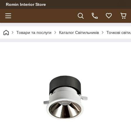
Romin Interior Store
Товари та послуги
Каталог Світильників
Точкові світ