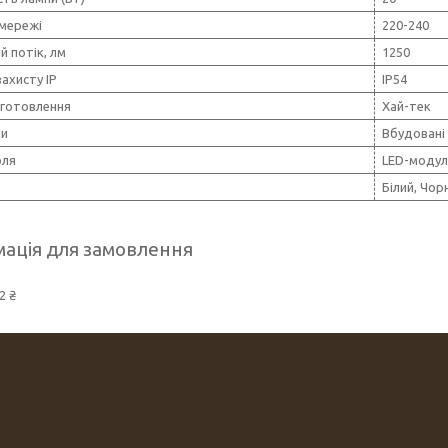
 мережі
220-240
й потік, лм
1250
захисту IP
IP54
иготовлення
Хай-тек
пи
Вбудовані
оля
LED-модул
Білий, Чор
ація для замовлення
2 ₴