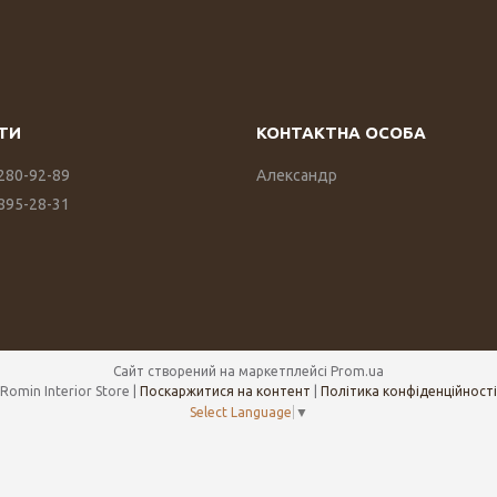
 280-92-89
Александр
 895-28-31
Сайт створений на маркетплейсі
Prom.ua
Romin Interior Store |
Поскаржитися на контент
|
Політика конфіденційності
Select Language
▼