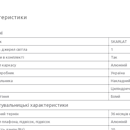
теристики
ні
к
SKARLAT
ь джерел світла
1
и в комплекті
Так
л каркасу
Алюміній
виробник
Україна
ильника
Накладни
Циліндрич
ітіння
Білий
тувальницькі характеристики
ний термін
36 місяців
 плафона, підвісок, підвісок
Алюміній
ть лампи (Вт)
20