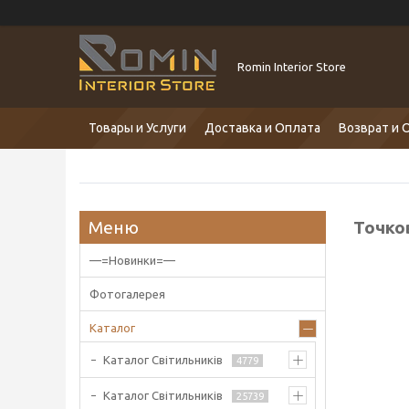
Romin Interior Store
Товары и Услуги
Доставка и Оплата
Возврат и 
Точко
—=Новинки=—
Фотогалерея
Каталог
Каталог Світильників
4779
Каталог Світильників
25739