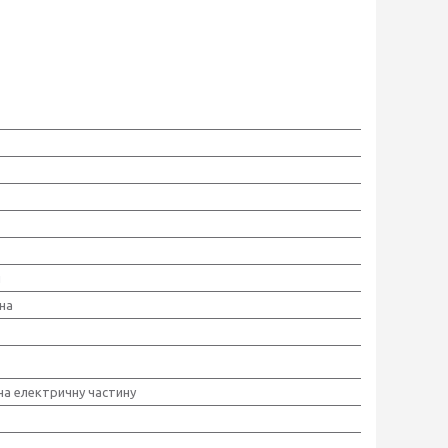
й
на
 на електричну частину