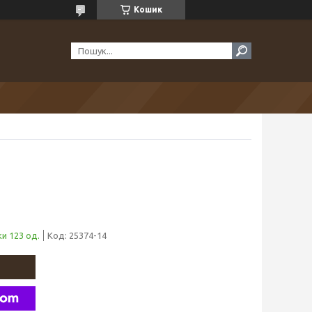
Кошик
и 123 од.
Код:
25374-14