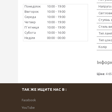
Напруга
Понеділок
10:00
19:00
Вівторок
10:00
19:00
Світлови
Середа
10:00
19:00
Ступінь 
Четвер
10:00
19:00
Стиль в
Пʼятниця
10:00
19:00
Субота
10:00
16:00
Тип лам
Неділя
00:00
00:00
Тип цок
Колір
Інформ
Ціна:
4 65
ТАК ЖЕ ИЩИТЕ НАС В :
Facebook
YouTube