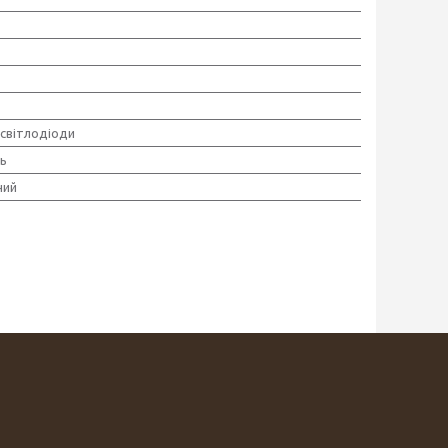
 світлодіоди
ь
ний