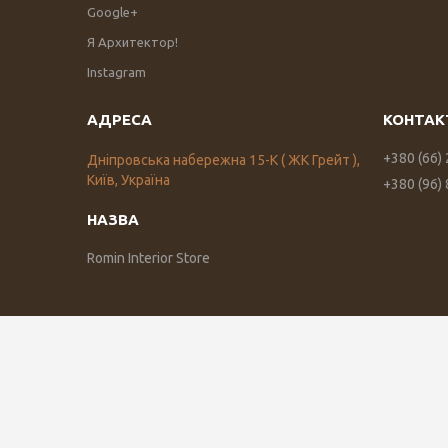
Google+
Я Архитектор!
Instagram
+380 (66)
Дніпровська набережна 15-К ( ЖК Грейт ),
Київ, Україна
+380 (96)
Romin Interior Store