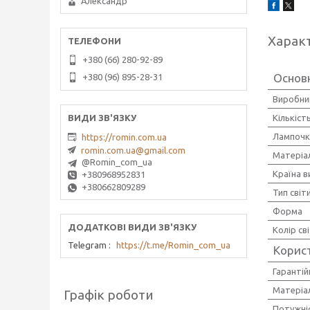
Александр
Харак
+380 (66) 280-92-89
Основ
+380 (96) 895-28-31
Виробни
Кількіст
Лампочк
https://romin.com.ua
romin.com.ua@gmail.com
Матеріа
@Romin_com_ua
Країна 
+380968952831
+380662809289
Тип світ
Форма
Колір св
Telegram
https://t.me/Romin_com_ua
Корис
Гарантій
Матеріал
Графік роботи
Потужніс