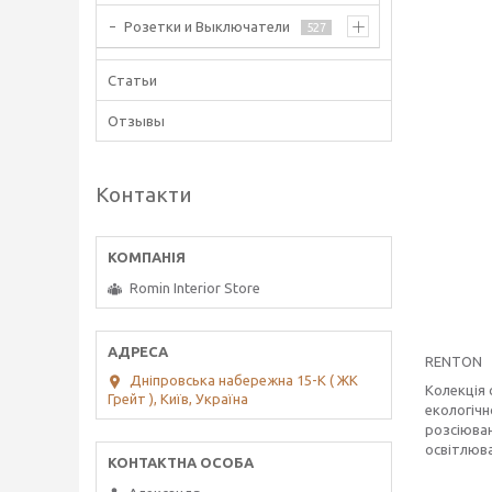
Розетки и Выключатели
527
Статьи
Отзывы
Контакти
Romin Interior Store
RENTON
Дніпровська набережна 15-К ( ЖК
Колекція 
Грейт ), Київ, Україна
екологічн
розсіюван
освітлюва