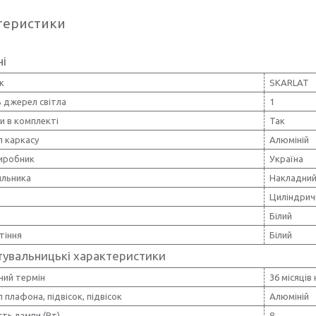
теристики
ні
к
SKARLAT
ь джерел світла
1
и в комплекті
Так
л каркасу
Алюміній
виробник
Україна
ильника
Накладни
Циліндрич
Білий
ітіння
Білий
тувальницькі характеристики
ний термін
36 місяців
 плафона, підвісок, підвісок
Алюміній
ть лампи (Вт)
8