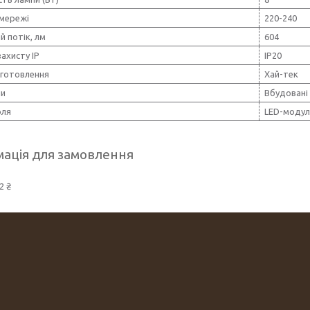
 мережі
220-240
й потік, лм
604
захисту IP
IP20
иготовлення
Хай-тек
пи
Вбудовані
оля
LED-модул
ація для замовлення
2 ₴