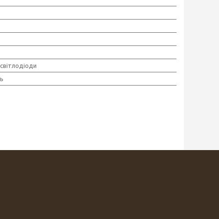
 світлодіоди
ь