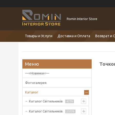
Romin Interior Store
Товары и Услуги
Доставка и Оплата
Возврат и 
Точко
—=Новинки=—
Фотогалерея
Каталог
Каталог Світильників
4779
Каталог Світильників
25739