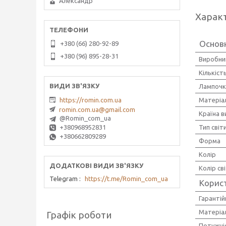
Александр
Харак
Основ
+380 (66) 280-92-89
+380 (96) 895-28-31
Виробни
Кількіст
Лампочк
Матеріа
https://romin.com.ua
romin.com.ua@gmail.com
Країна 
@Romin_com_ua
Тип світ
+380968952831
+380662809289
Форма
Колір
Колір св
Telegram
https://t.me/Romin_com_ua
Корис
Гарантій
Матеріал
Графік роботи
Потужніс