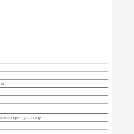
й
на
 на електричну частину