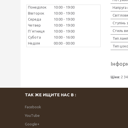
Понеділок
10:00
19:00
Напруга
Вівторок
10:00
19:00
Світлови
Середа
10:00
19:00
Ступінь 
Четвер
10:00
19:00
Стиль в
Пʼятниця
10:00
19:00
Субота
10:00
16:00
Тип лам
Неділя
00:00
00:00
Тип цок
Інформ
Ціна:
2 34
ТАК ЖЕ ИЩИТЕ НАС В :
Facebook
YouTube
Google+