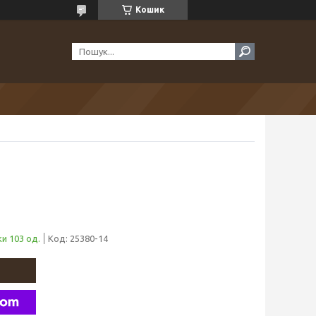
Кошик
и 103 од.
Код:
25380-14