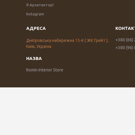
Я Архитектор!
Instagram
+380 (66)
Дніпровська набережна 15-К ( ЖК Грейт ),
Київ, Україна
+380 (96)
Romin Interior Store