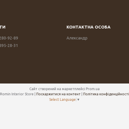
 280-92-89
Александр
 895-28-31
Сайт створений на маркетплейсі
Prom.ua
Romin Interior Store |
Поскаржитися на контент
|
Політика конфіденційності
Select Language
▼