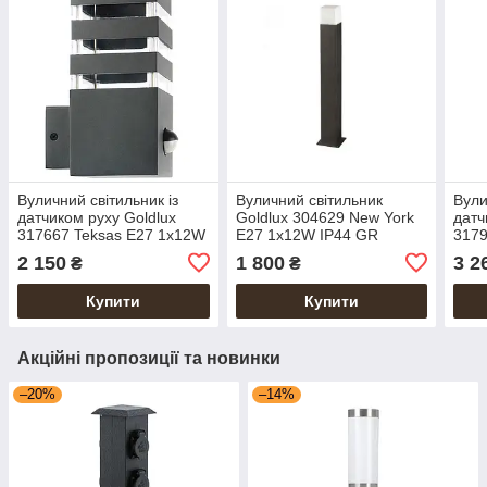
Вуличний світильник із
Вуличний світильник
Вули
датчиком руху Goldlux
Goldlux 304629 New York
датч
317667 Teksas E27 1x12W
E27 1x12W IP44 GR
3179
IP44 GR
IP4
2 150
1 800
3 2
₴
₴
Купити
Купити
Акційні пропозиції та новинки
–20%
–14%