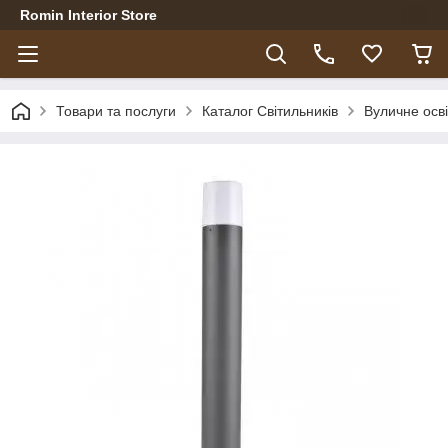
Romin Interior Store
Товари та послуги
Каталог Світильників
Вуличне осв