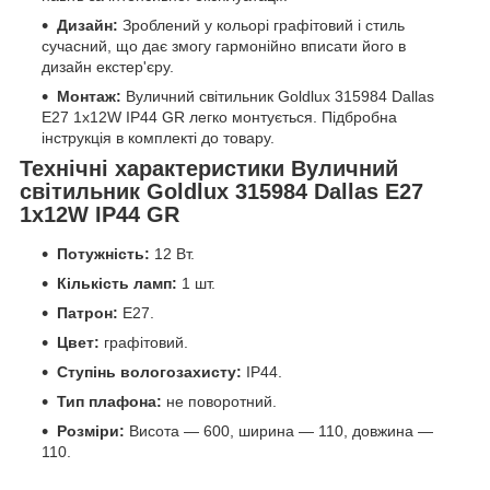
Дизайн:
Зроблений у кольорі графітовий і стиль
сучасний, що дає змогу гармонійно вписати його в
дизайн екстер'єру.
Монтаж:
Вуличний світильник Goldlux 315984 Dallas
E27 1x12W IP44 GR легко монтується. Підбробна
інструкція в комплекті до товару.
Технічні характеристики Вуличний
світильник Goldlux 315984 Dallas E27
1x12W IP44 GR
Потужність:
12 Вт.
Кількість ламп:
1 шт.
Патрон:
E27.
Цвет:
графітовий.
Ступінь вологозахисту:
IP44.
Тип плафона:
не поворотний.
Розміри:
Висота — 600, ширина — 110, довжина —
110.