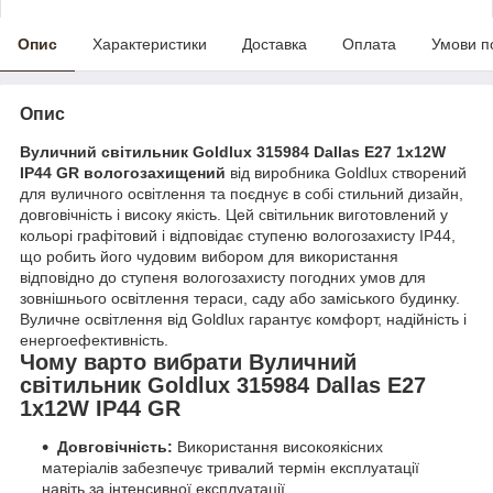
Опис
Характеристики
Доставка
Оплата
Умови п
Опис
Вуличний світильник Goldlux 315984 Dallas E27 1x12W
IP44 GR вологозахищений
від виробника Goldlux створений
для вуличного освітлення та поєднує в собі стильний дизайн,
довговічність і високу якість. Цей світильник виготовлений у
кольорі графітовий і відповідає ступеню вологозахисту IP44,
що робить його чудовим вибором для використання
відповідно до ступеня вологозахисту погодних умов для
зовнішнього освітлення тераси, саду або заміського будинку.
Вуличне освітлення від Goldlux гарантує комфорт, надійність і
енергоефективність.
Чому варто вибрати Вуличний
світильник Goldlux 315984 Dallas E27
1x12W IP44 GR
Довговічність:
Використання високоякісних
матеріалів забезпечує тривалий термін експлуатації
навіть за інтенсивної експлуатації.