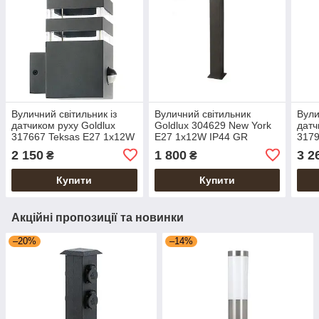
Вуличний світильник із
Вуличний світильник
Вули
датчиком руху Goldlux
Goldlux 304629 New York
датч
317667 Teksas E27 1x12W
E27 1x12W IP44 GR
3179
IP44 GR
IP4
2 150
1 800
3 2
₴
₴
Купити
Купити
Акційні пропозиції та новинки
–20%
–14%