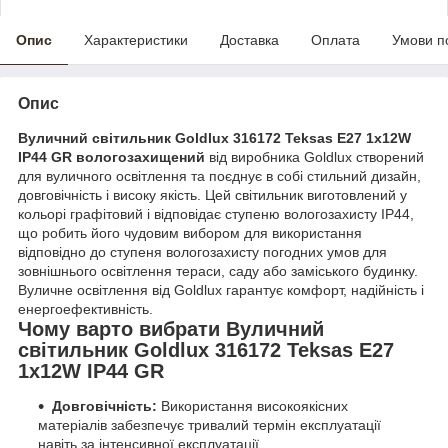
Опис
Характеристики
Доставка
Оплата
Умови п
Опис
Вуличний світильник Goldlux 316172 Teksas E27 1x12W
IP44 GR вологозахищений
від виробника Goldlux створений
для вуличного освітлення та поєднує в собі стильний дизайн,
довговічність і високу якість. Цей світильник виготовлений у
кольорі графітовий і відповідає ступеню вологозахисту IP44,
що робить його чудовим вибором для використання
відповідно до ступеня вологозахисту погодних умов для
зовнішнього освітлення тераси, саду або заміського будинку.
Вуличне освітлення від Goldlux гарантує комфорт, надійність і
енергоефективність.
Чому варто вибрати Вуличний
світильник Goldlux 316172 Teksas E27
1x12W IP44 GR
Довговічність:
Використання високоякісних
матеріалів забезпечує тривалий термін експлуатації
навіть за інтенсивної експлуатації.