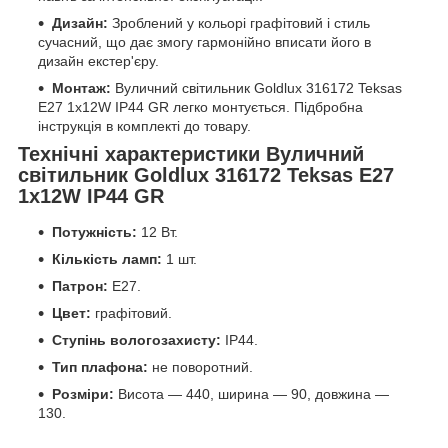
Дизайн:
Зроблений у кольорі графітовий і стиль
сучасний, що дає змогу гармонійно вписати його в
дизайн екстер'єру.
Монтаж:
Вуличний світильник Goldlux 316172 Teksas
E27 1x12W IP44 GR легко монтується. Підбробна
інструкція в комплекті до товару.
Технічні характеристики Вуличний
світильник Goldlux 316172 Teksas E27
1x12W IP44 GR
Потужність:
12 Вт.
Кількість ламп:
1 шт.
Патрон:
E27.
Цвет:
графітовий.
Ступінь вологозахисту:
IP44.
Тип плафона:
не поворотний.
Розміри:
Висота — 440, ширина — 90, довжина —
130.