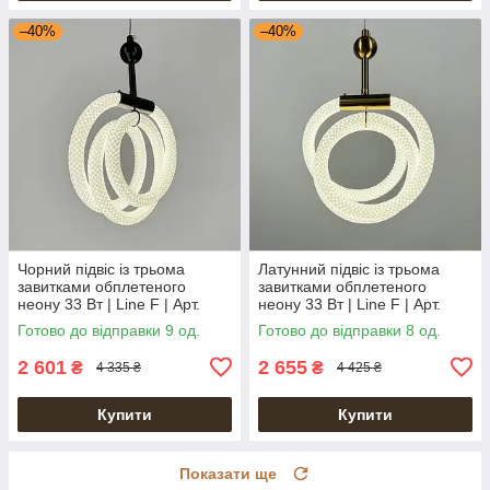
–40%
–40%
Чорний підвіс із трьома
Латунний підвіс із трьома
завитками обплетеного
завитками обплетеного
неону 33 Вт | Line F | Арт.
неону 33 Вт | Line F | Арт.
MJ201-400 BK
MJ201-400 AB
Готово до відправки 9 од.
Готово до відправки 8 од.
2 601
2 655
₴
₴
4 335 ₴
4 425 ₴
Купити
Купити
Показати ще