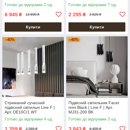
MJ201-300 AB
Готово до відправки 2 од.
Готово до відправки 7 од.
6 945
2 295
₴
₴
13 890 ₴
3 825 ₴
Купити
Купити
–40%
–40%
Стриманий сучасний
Підвісний світильник Facet
підвісний світильні Line F |
mini Black | Line F | Арт.
Арт. DE10C/1 WT
MJ31-200 BK
Готово до відправки 4 од.
Готово до відправки 3 од.
1 359
3 843
₴
₴
2 265 ₴
6 405 ₴