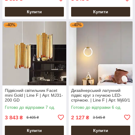
Купити
Купити
–40%
–40%
Підвісний світильник Facet
Дизайнерський латунний
mini Gold | Line F | Арт. MJ31-
підвіс круг з гнучкою LED-
200 GD
стрічкою. | Line F | Арт. Mj60/1
Готово до відправки 7 од.
Готово до відправки 6 од.
3 843
2 127
₴
₴
6 405 ₴
3 545 ₴
Купити
Купити