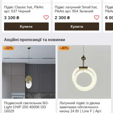
Підвіс Classic hat, PikArt
Підвіс латунний Small hat,
Підв
арт. 537 Чорний
PikArt арт. 954 Зелений
PikA
3 100
2 300
6 0
₴
₴
Купити
Купити
Акційні пропозиції та новинки
–50%
–40%
Подвесной светильник MJ-
Латунний підвіс із двома
Light CHIP 250 4000K GD
завитками обплетеного
16029
неону 24 Вт | Line F | Арт.