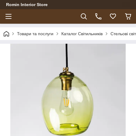
Romin Interior Store
Товари та послуги
Каталог Світильників
Стельові сві