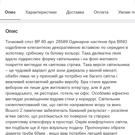
Опис
Характеристики
Доставка
Оплата
Умови п
Опис
Точковий спот BP 80 арт. 28589 Одинарне настінне бра BINO
оздоблене елегантною декоративною вставкою по середині в
золотому, срібному та білому кольорі. Така делікатна лінія
вдало підкреслює форму світильника і на фоні матового
покриття виглядає як святкова стрічка. Така версія світильника
– це чудовий варіант для зони дзеркала у ванній кімнаті,
обабіч ліжка чи у прихожій де потрібно не багато світла і
важливий компактний дизайн виробу. Бра стане вдалим
вибором не лише для житлового інтер’єру, але й для
громадського, як ресторан, готель чи офіс. Особливо ефектно
виглядає розміщеним вздовж стіни у коридорі. Світильник
скомплектований так, що світло направлене вгору та вниз.
Всього 2 лампочки забезпечать бажаний результат – розсіяне
м’яке світло, що розтікається по поверхні та створює
сприятливу атмосферу в просторі. Окрім комфортного світла,
ми подбали ще й про візуальну подачу. Пропонуємо обрати
діаметр труби 60мм., якщо вам потрібен легший варіант