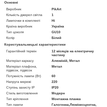
Основні
Виробник
PikArt
Кількість джерел світла
1
Лампочки в комплекті
Ні
Країна виробник
Україна
Тип цоколя
GU10
Колір
Білий
Користувальницькі характеристики
Гарантійний термін
12 місяців на електричну
частину
Матеріал каркасу
Алюміній, Метал
Матеріал плафона,
Метал
підвісок, підвісок
Потужність лампи (Вт)
60
Напруга мережі
220
Ступінь захисту IP
IP20
Стиль виготовлення
Модерн
Тип кріплення
Монтажна планка
Тип лампи
Галогенна,Люмінесцентна,