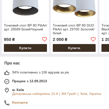
Точковий спот BP 80 PikArt
Точковий спот BP 80 DUO
Точк
арт. 28589 Білий/Чорний
PikArt арт. 29700 Золотий/
Blac
білий
арт.
1
950
2 000
1 2
₴
₴
Купити
Купити
Про нас
94% позитивних з 106 відгуків за рік
Працює з 12.09.2013
м. Київ
Дніпровська набережна 15-К ( ЖК Грейт ), Київ, Україна
Контакти