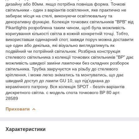
дизайну або 80мм. якщо потрібна повніша форма. Точкові
світильники - один з варіантів освітлення, яке практично не
забирає місця на стелі, виконуючи освітлювальну та
декоративну функцію. Колекція точкових світильників "BPB" від
Pikartlights розроблена таким чином, щоб була можливість
коригування кількості світла в кожній конкретній точці. Тобто,
використавши одинарний спот, завжди поруч можна доставити
ще один або декілька, які візуально виглядатимуть як
подвійний чи потрійний світильник. Розбірна конструкція
стелевого світильника з колекції точкових світильників "BP" дає
можливість швидкої заміни лампочки без складних розборок
світильника. Трубка закручуєтся на різьбу до стелевого
кріплення, і може легко зніматись та монтуватись, що дає
швидкий доступ до лампи GU 10, що під’єднана до
керамічного патрону. Вся колекція SPOT - безліч варіантів
дискретного світла. с модель спота точкового BP 80 арт.
28589
Приховати
Характеристики