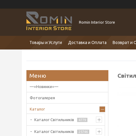
Romin Interior Store
Товары и Услуги
Доставка и Оплата
Возврат и 
Світи
—=Новинки=—
Фотогалерея
Каталог
Каталог Світильників
4779
Каталог Світильників
25746