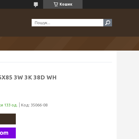
Кошик
85X85 3W 3K 38D WH
и 133 од.
Код:
35066-08