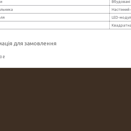
пи
Вбудовані
ильника
Настінний 
оля
LED-модул
Квадратн
ація для замовлення
0 ₴