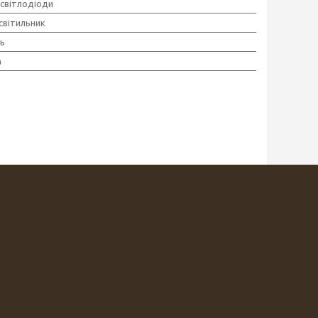
 світлодіоди
світильник
ь
а