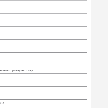
 на електричну частину
ача