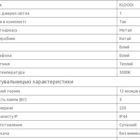
к
KLOODI
ь джерел світла
1
и в комплекті
Так
л каркасу
Метал
виробник
Китай
Білий
лафона
Білий
ітіння
Теплий
 температура
3000K
тувальницькі характеристики
ний термін
12 місяців
ть лампи (Вт)
3
 мережі
220
захисту IP
IP44
иготовлення
Сучасний
икача
Без вимик