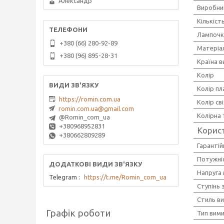
Александр
Виробни
Кількіст
Лампочк
+380 (66) 280-92-89
Матеріа
+380 (96) 895-28-31
Країна 
Колір
Колір п
https://romin.com.ua
Колір св
romin.com.ua@gmail.com
Колірна
@Romin_com_ua
+380968952831
Корис
+380662809289
Гарантій
Потужніс
Напруга
Telegram
https://t.me/Romin_com_ua
Ступінь 
Стиль в
Графік роботи
Тип вим