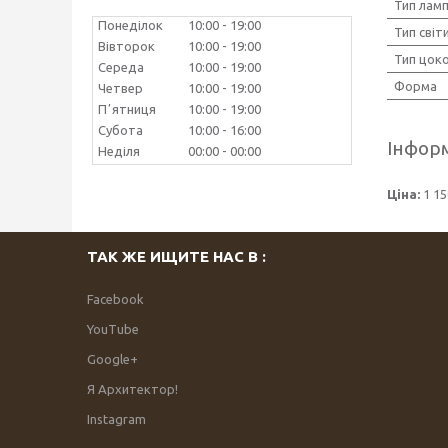
Тип лам
Понеділок
10:00
19:00
Тип світ
Вівторок
10:00
19:00
Тип цок
Середа
10:00
19:00
Форма
Четвер
10:00
19:00
Пʼятниця
10:00
19:00
Субота
10:00
16:00
Інформ
Неділя
00:00
00:00
Ціна:
1 15
ТАК ЖЕ ИЩИТЕ НАС В :
Facebook
YouTube
Google+
Я Архитектор!
Instagram