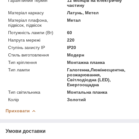
Гарантійний термін
12 місяців на електричну
частину
Матеріал каркасу
Латунь, Метел
Матеріал плафона,
Метал
підвісок, підвісок
Потужність лампи (Вт)
60
Напруга мережі
220
Ступінь захисту IP
IP20
Стиль виготовлення
Модерн
Тип кріплення
Монтажна планка
Тип лампи
Галогенна,Люмінесцентна,
розжарювання,
Світлодіодна (LED),
Енергоощадна
Тип світильника
Монтальна планка
Колір
Золотий
Приховати
Умови доставки