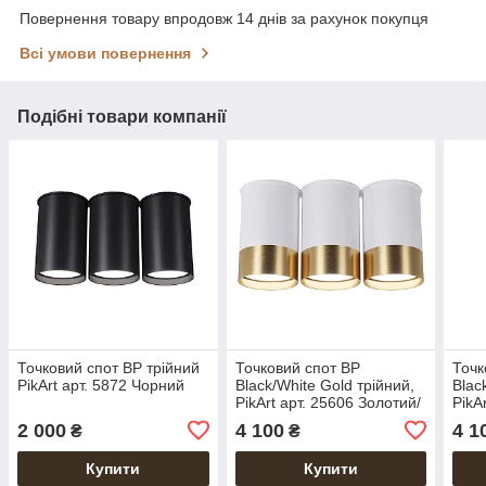
Повернення товару впродовж 14 днів за рахунок покупця
Всі умови повернення
Подібні товари компанії
Точковий спот BP трійний
Точковий спот BP
Точк
PikArt арт. 5872 Чорний
Black/White Gold трійний,
Blac
PikArt арт. 25606 Золотий/
PikA
білий 1
чорн
2 000
4 100
4 1
₴
₴
Купити
Купити