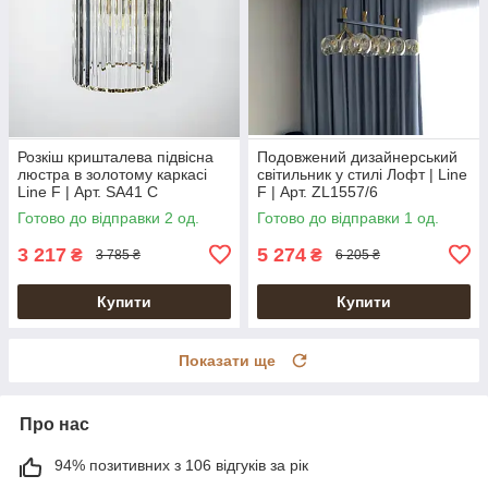
Розкіш кришталева підвісна
Подовжений дизайнерський
люстра в золотому каркасі
світильник у стилі Лофт | Line
Line F | Арт. SA41 C
F | Арт. ZL1557/6
Готово до відправки 2 од.
Готово до відправки 1 од.
3 217
5 274
₴
₴
3 785 ₴
6 205 ₴
Купити
Купити
Показати ще
Про нас
94% позитивних з 106 відгуків за рік