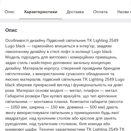
Опис
Характеристики
Доставка
Оплата
Умови 
Опис
Особливості дизайну Підвісний світильник TK Lighting 2549
Lugo black — гармонійно впишеться в інтер'єр, завдяки
лаконічному дизайну в стилі лофт із колекції Lugo black.
Модель підходить для житлових і комерційних приміщень,
задає стиль і майстерно доповнює загальну концепцію
дизайну. Матеріали корпусу, створений провідним брендом
світлотехніки, з використанням сучасного обладнання та
якісних матеріалів, підвісний світильник TK Lighting 2549 Lugo
black збереже прекрасний вигляд і функціональність на довгі
роки. Матеріал основи моделі — метал, плафон — метал.
Габаритні розміри При купівлі врахуйте, що тип кріплення
світильника — монтажна планка. Компактні габарити (висота
— 1050 мм, ширина — 150 мм, довжина — 500 мм) дають
змогу використовувати світильник у приміщеннях будь-якої
квадратури: над кухонним столом або кріслом для занять
рукоділлям, над туалетним столиком, біля комода або
книжкової шафи. Технічні характеристики TK Lighting 2549-TK