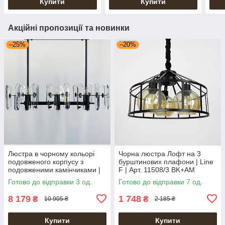
Купити
Купити
Акційні пропозиції та новинки
–25%
–20%
Люстра в чорному кольорі
Чорна люстра Лофт на 3
подовженого корпусу з
бурштинових плафони | Line
подовженими камінчиками |
F | Арт. 11508/3 BK+AM
Line F | Арт. MD2008-B L
Готово до відправки 3 од.
Готово до відправки 7 од.
8 179
1 748
₴
₴
10 905 ₴
2 185 ₴
Купити
Купити