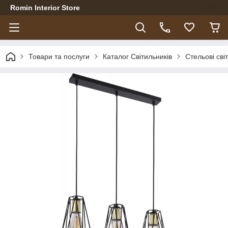
Romin Interior Store
Товари та послуги
Каталог Світильників
Стельові сві