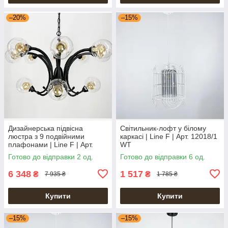
–20%
–15%
Дизайнерська підвісна
Світильник-лофт у білому
люстра з 9 подвійними
каркасі | Line F | Арт. 12018/1
плафонами | Line F | Арт.
WT
ZL1427/8+4
Готово до відправки 2 од.
Готово до відправки 6 од.
6 348
1 517
₴
₴
7 935 ₴
1 785 ₴
Купити
Купити
–15%
–15%