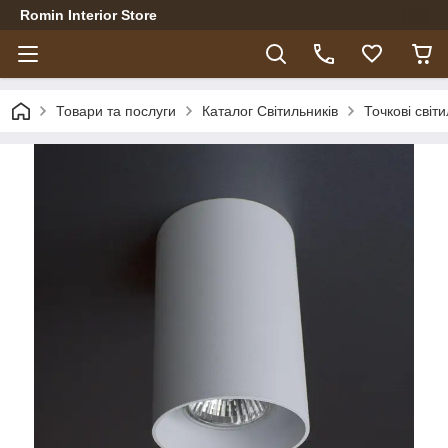
Romin Interior Store
Товари та послуги
Каталог Світильників
Точкові світ