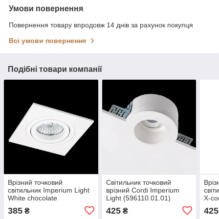
Умови повернення
Повернення товару впродовж 14 днів за рахунок покупця
Всі умови повернення
Подібні товари компанії
Врізний точковий
Світильник точковий
Вріз
світильник Imperium Light
врізний Cordi Imperium
світ
White chocolate
Light (596110.01.01)
X-co
21109.01.01
385
425
425
₴
₴