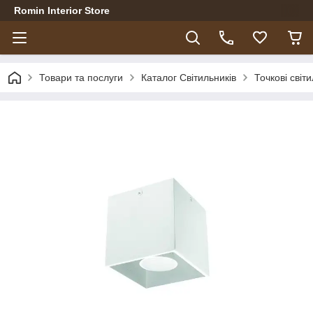
Romin Interior Store
Товари та послуги
Каталог Світильників
Точкові світ