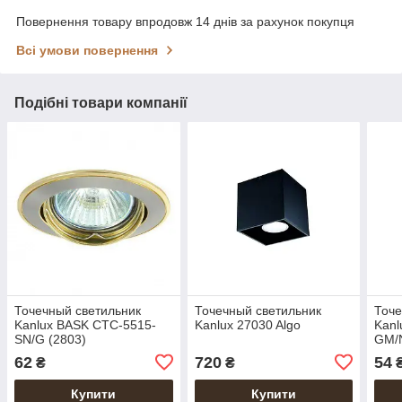
Повернення товару впродовж 14 днів за рахунок покупця
Всі умови повернення
Подібні товари компанії
Точечный светильник
Точечный светильник
Точе
Kanlux BASK CTC-5515-
Kanlux 27030 Algo
Kan
SN/G (2803)
GM/N
62
720
54
₴
₴
Купити
Купити