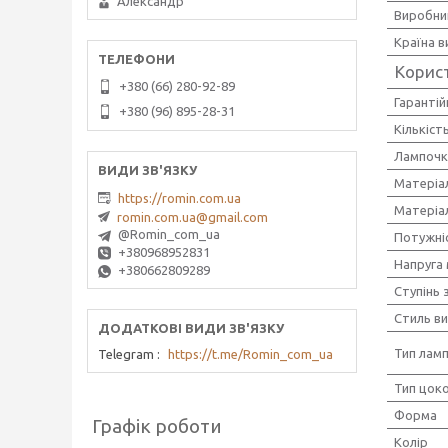
Александр
Виробни
Країна 
Корис
+380 (66) 280-92-89
Гарантій
+380 (96) 895-28-31
Кількіст
Лампочк
Матеріа
https://romin.com.ua
Матеріал
romin.com.ua@gmail.com
@Romin_com_ua
Потужніс
+380968952831
Напруга
+380662809289
Ступінь 
Стиль в
Тип лам
Telegram
https://t.me/Romin_com_ua
Тип цок
Форма
Графік роботи
Колір