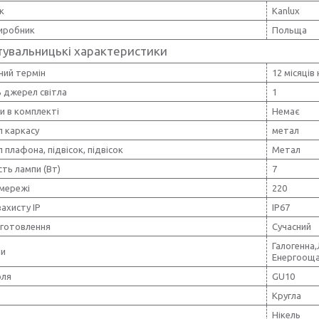
к
Kanlux
виробник
Польща
тувальницькі характеристики
ний термін
12 місяців
ь джерел світла
1
и в комплекті
Немає
л каркасу
метал
 плафона, підвісок, підвісок
Метал
ть лампи (Вт)
7
 мережі
220
захисту IP
IP67
иготовлення
Сучасний
Галогенна
пи
Енергоощ
оля
GU10
Кругла
Нікель