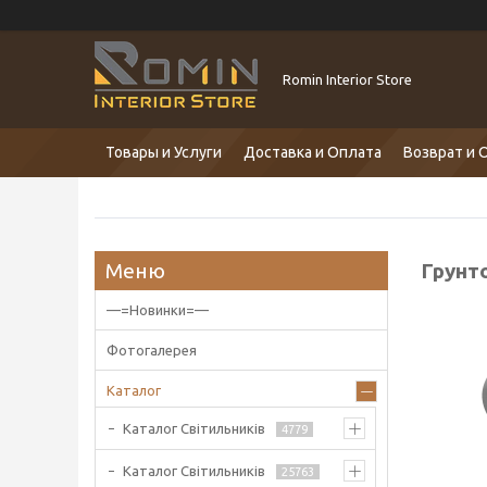
Romin Interior Store
Товары и Услуги
Доставка и Оплата
Возврат и 
Грунт
—=Новинки=—
Фотогалерея
Каталог
Каталог Світильників
4779
Каталог Світильників
25763