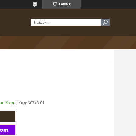
Кошик
и 19 од.
Код:
30748-01