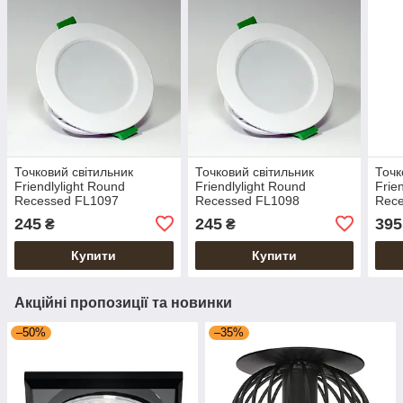
Точковий світильник
Точковий світильник
Точк
Friendlylight Round
Friendlylight Round
Frie
Recessed FL1097
Recessed FL1098
Rec
245
245
395
₴
₴
Купити
Купити
Акційні пропозиції та новинки
–50%
–35%