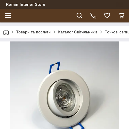
Romin Interior Store
Товари та послуги
Каталог Світильників
Точкові світ