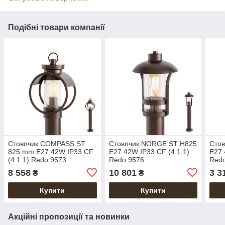
Подібні товари компанії
Стовпчик COMPASS ST
Стовпчик NORGE ST H825
Сто
825 mm E27 42W IP33 CF
E27 42W IP33 CF (4.1.1)
E27 
(4.1.1) Redo 9573
Redo 9576
Red
8 558
10 801
3 3
₴
₴
Купити
Купити
Акційні пропозиції та новинки