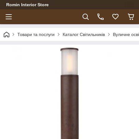
Romin Interior Store
Товари та послуги
Каталог Світильників
Вуличне осв