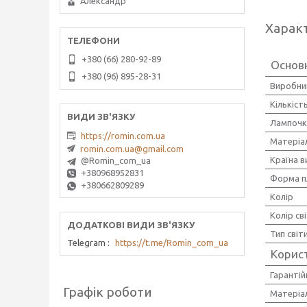
Александр
Харак
+380 (66) 280-92-89
Основн
+380 (96) 895-28-31
Виробни
Кількіст
Лампочк
https://romin.com.ua
Матеріа
romin.com.ua@gmail.com
Країна 
@Romin_com_ua
+380968952831
Форма п
+380662809289
Колір
Колір св
Тип світ
Telegram
https://t.me/Romin_com_ua
Корис
Гарантій
Графік роботи
Матеріал