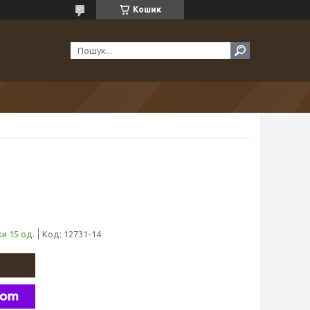
Кошик
и 15 од.
Код:
12731-14