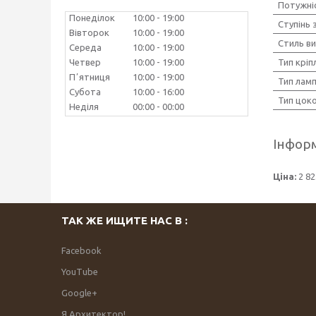
Потужніс
Понеділок
10:00
19:00
Ступінь 
Вівторок
10:00
19:00
Стиль в
Середа
10:00
19:00
Тип кріп
Четвер
10:00
19:00
Пʼятниця
10:00
19:00
Тип лам
Субота
10:00
16:00
Тип цок
Неділя
00:00
00:00
Інформ
Ціна:
2 82
ТАК ЖЕ ИЩИТЕ НАС В :
Facebook
YouTube
Google+
Я Архитектор!