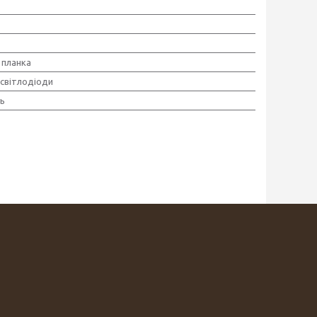
планка
 світлодіоди
ь