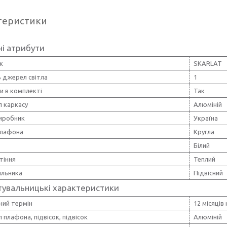
теристики
і атрибути
к
SKARLAT
ь джерел світла
1
и в комплекті
Так
л каркасу
Алюміній
виробник
Україна
лафона
Кругла
Білий
ітіння
Теплий
ильника
Підвісний
тувальницькі характеристики
ний термін
12 місяців
 плафона, підвісок, підвісок
Алюміній