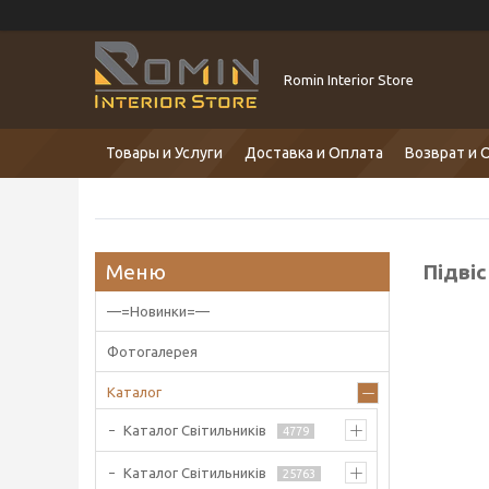
Romin Interior Store
Товары и Услуги
Доставка и Оплата
Возврат и 
Підві
—=Новинки=—
Фотогалерея
Каталог
Каталог Світильників
4779
Каталог Світильників
25763