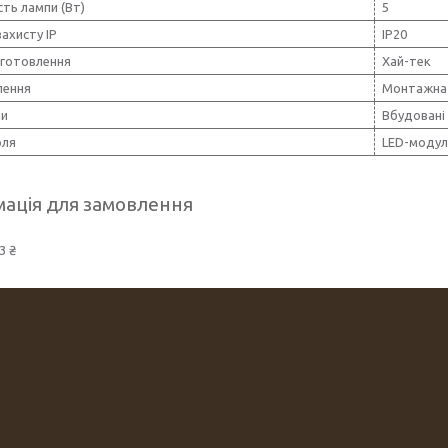
ть лампи (Вт)
5
захисту IP
IP20
иготовлення
Хай-тек
лення
Монтажна 
пи
Вбудовані
оля
LED-модул
ація для замовлення
3 ₴