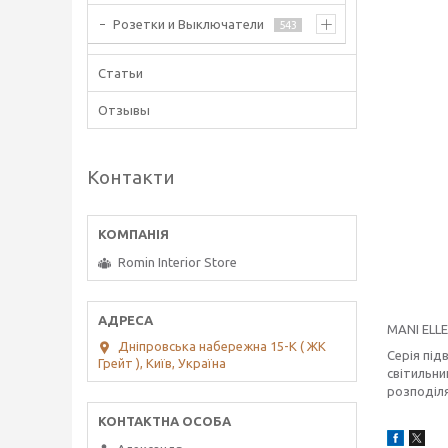
Розетки и Выключатели
543
Статьи
Отзывы
Контакти
Romin Interior Store
MANI ELL
Дніпровська набережна 15-К ( ЖК
Серія під
Грейт ), Київ, Україна
світильни
розподіля