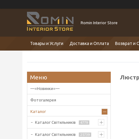
Romin Interior Store
Товары и Услуги
Доставка и Оплата
Возврат и 
Люстр
—=Новинки=—
Фотогалерея
Каталог
Каталог Світильників
4779
Каталог Світильників
25739