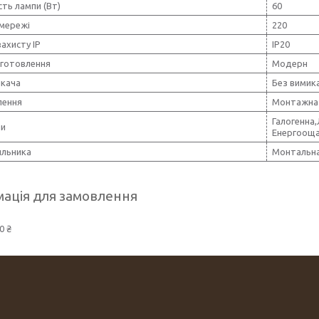
ть лампи (Вт)
60
 мережі
220
захисту IP
IP20
иготовлення
Модерн
икача
Без вимик
лення
Монтажна 
Галогенна
пи
Енергоощ
ильника
Монтальна
ація для замовлення
0 ₴