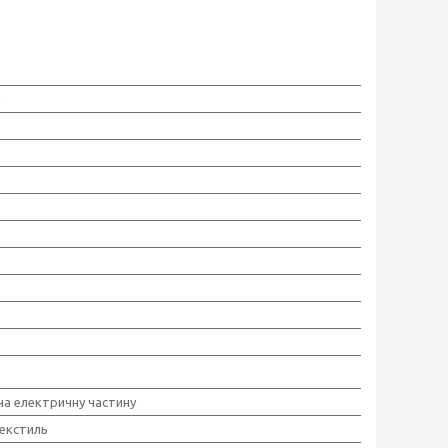
g
 на електричну частину
текстиль