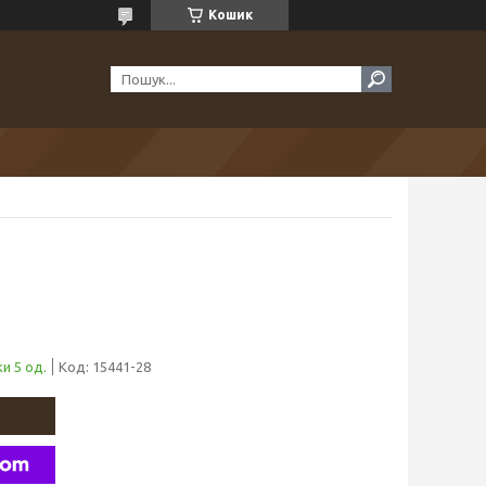
Кошик
и 5 од.
Код:
15441-28