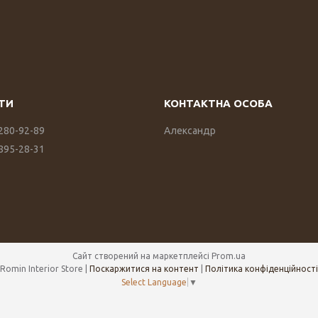
 280-92-89
Александр
 895-28-31
Сайт створений на маркетплейсі
Prom.ua
Romin Interior Store |
Поскаржитися на контент
|
Політика конфіденційності
Select Language
▼