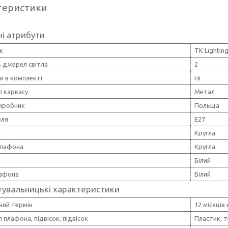
теристики
і атрибути
к
TK Lightin
ь джерел світла
2
и в комплекті
Ні
л каркасу
Метал
виробник
Польща
оля
E27
Кругла
лафона
Кругла
Білий
лафона
Білий
тувальницькі характеристики
ний термін
12 місяців
 плафона, підвісок, підвісок
Пластик, 