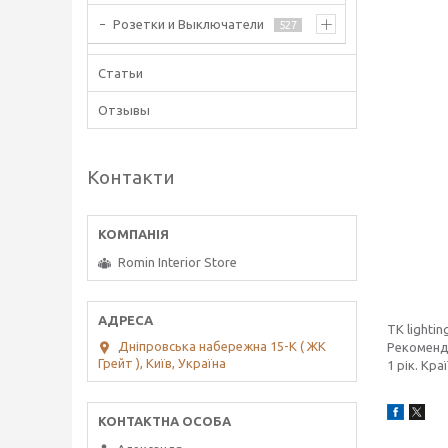
Розетки и Выключатели
527
Статьи
Отзывы
Контакти
Romin Interior Store
TK lighti
Дніпровська набережна 15-К ( ЖК
Рекомендо
Грейт ), Київ, Україна
1 рік. Кр