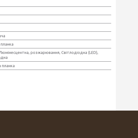
ача
планка
,Люмінесцентна, розжарювання, Світлодіодна (LED),
адна
 планка