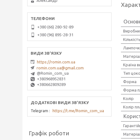
Александр
Харак
Основн
+380 (66) 280-92-89
Виробни
+380 (96) 895-28-31
Кількіст
Лампочк
Матеріа
https://romin.com.ua
Країна 
romin.com.ua@gmail.com
Тип цок
@Romin_com_ua
+380968952831
Форма
+380662809289
Форма п
Колір
Колір п
Telegram
https://t.me/Romin_com_ua
Корис
Гарантій
Графік роботи
Матеріал