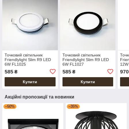
Точковий світильник
Точковий світильник
Точк
Friendlylight Slim R9 LED
Friendlylight Slim R9 LED
Frie
6W FL1025
6W FL1027
12W
585
585
970
₴
₴
Купити
Купити
Акційні пропозиції та новинки
–50%
–35%