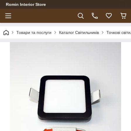
Romin Interior Store
Товари та послуги
Каталог Світильників
Точкові світ