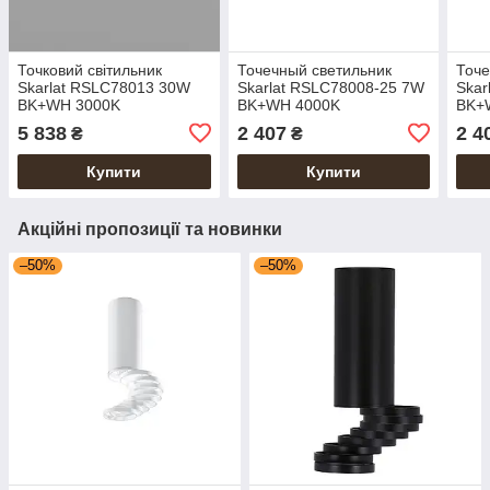
Точковий світильник
Точечный светильник
Точе
Skarlat RSLC78013 30W
Skarlat RSLC78008-25 7W
Skar
BK+WH 3000K
BK+WH 4000K
BK+
5 838
2 407
2 4
₴
₴
Купити
Купити
Акційні пропозиції та новинки
–50%
–50%