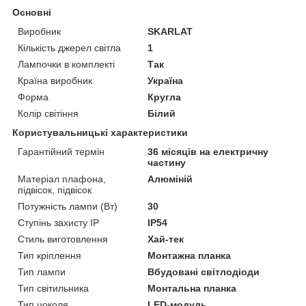
Основні
Виробник
SKARLAT
Кількість джерел світла
1
Лампочки в комплекті
Так
Країна виробник
Україна
Форма
Кругла
Колір світіння
Білий
Користувальницькі характеристики
Гарантійний термін
36 місяців на електричну
частину
Матеріал плафона,
Алюміній
підвісок, підвісок
Потужність лампи (Вт)
30
Ступінь захисту IP
IP54
Стиль виготовлення
Хай-тек
Тип кріплення
Монтажна планка
Тип лампи
Вбудовані світлодіоди
Тип світильника
Монтальна планка
Тип цоколя
LED-модуль