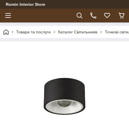
Romin Interior Store
Товари та послуги
Каталог Світильників
Точкові світ