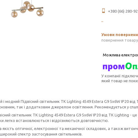
+380 (66) 280-92
повернення товару
У компанії підключ
який товар не пок
й і модний Підвісний світильник TK Lighting 4549 Estera G9 5x6W IP20 від 
сновним, так і додатковим джерелом освітлення. Рекомендується у спал
вісний світильник TK Lighting 4549 Estera G9 5x6W IP20 від TK Lighting - ц
ки легко встановлюються і відрізняються довговічністю.
 якість оптичної, електронної та механічної складових, а також витон
 широкий спектр застосування світильників.