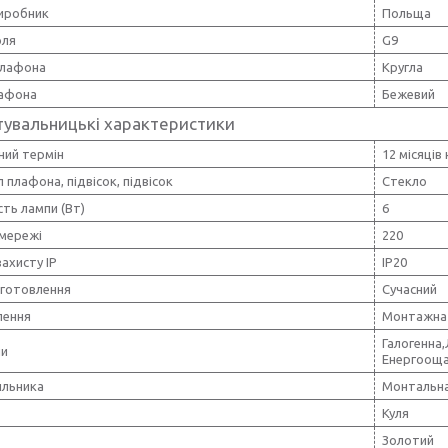
виробник
Польща
оля
G9
лафона
Кругла
лафона
Бежевий
тувальницькі характеристики
ний термін
12 місяців
 плафона, підвісок, підвісок
Стекло
ть лампи (Вт)
6
 мережі
220
захисту IP
IP20
иготовлення
Сучасний
лення
Монтажна 
Галогенна
пи
Енергоощ
ильника
Монтальна
Куля
Золотий