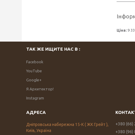
Інформ
Ціна:
9 33
ТАК ЖЕ ИЩИТЕ НАС В :
Facebook
YouTube
Google+
Я Архитектор!
Instagram
+380 (66)
Дніпровська набережна 15-К ( ЖК Грейт ),
Київ, Україна
+380 (96)