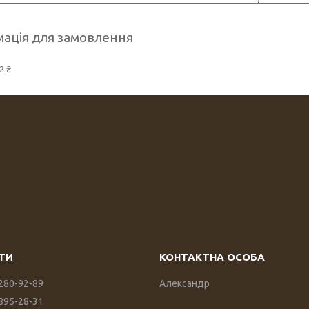
ація для замовлення
2 ₴
 280-92-89
Александр
 895-28-31