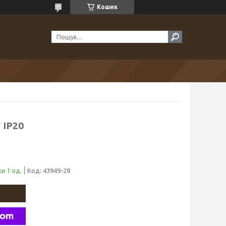
Кошик
 IP20
и 1 од.
Код:
43949-28