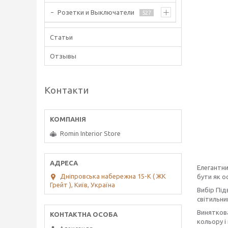
Розетки и Выключатели
527
Статьи
Отзывы
Контакти
Romin Interior Store
Елегантни
Дніпровська набережна 15-К ( ЖК
бути як о
Грейт ), Київ, Україна
Вибір Під
світильни
Виняткова
кольору і