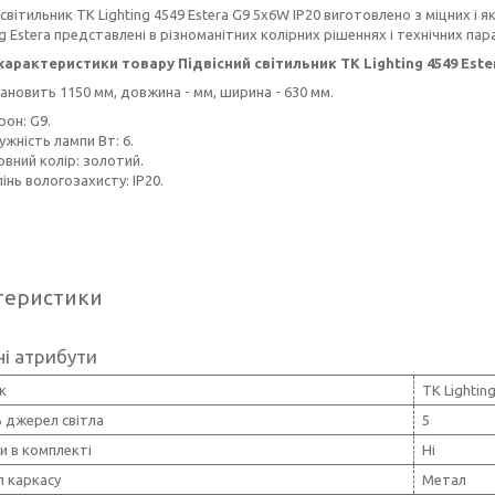
 світильник TK Lighting 4549 Estera G9 5x6W IP20 виготовлено з міцних і я
ng Estera представлені в різноманітних колірних рішеннях і технічних па
 характеристики товару Підвісний світильник TK Lighting 4549 Ester
ановить 1150 мм, довжина - мм, ширина - 630 мм.
рон: G9.
жність лампи Вт: 6.
вний колір: золотий.
інь вологозахисту: IP20.
теристики
і атрибути
к
TK Lightin
ь джерел світла
5
и в комплекті
Ні
л каркасу
Метал