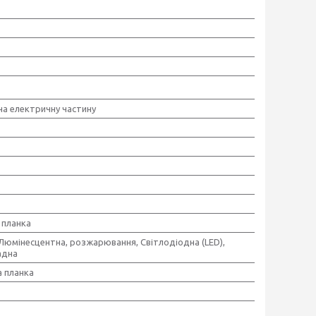
 на електричну частину
планка
,Люмінесцентна, розжарювання, Світлодіодна (LED),
адна
 планка