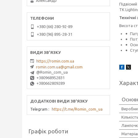
Александр
Підвісний
TK Lighti
Технічні
Висота ст
+380 (66) 280-92-89
Пат
+380 (96) 895-28-31
Поту
Осно
Ступ
https://romin.com.ua
romin.com.ua@gmail.com
@Romin_com_ua
+380968952831
Харак
+380662809289
Основн
Виробни
Telegram
https://t.me/Romin_com_ua
Кількіст
Лампочк
Графік роботи
Матеріа