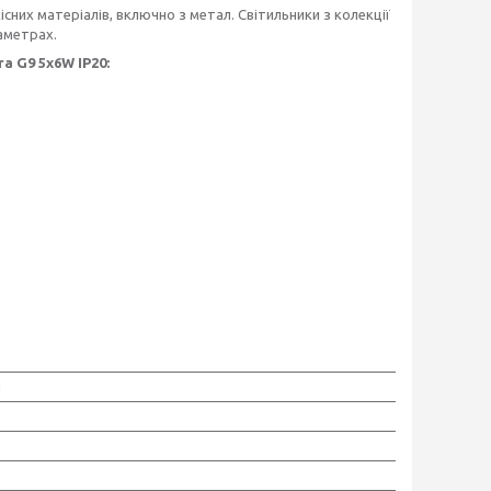
кісних матеріалів, включно з метал. Світильники з колекції
раметрах.
a G9 5x6W IP20:
g