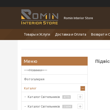
Romin Interior Store
Товары и Услуги
Доставка и Оплата
Возврат и 
Підвіс
—=Новинки=—
Фотогалерея
Каталог
Каталог Світильників
4779
Каталог Світильників
25694