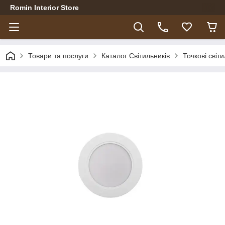
Romin Interior Store
Товари та послуги
Каталог Світильників
Точкові світ