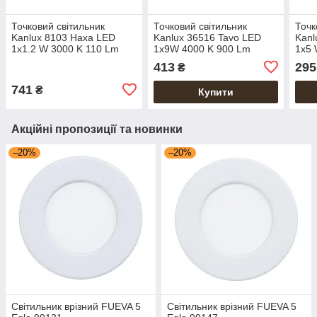
Точковий світильник
Точковий світильник
Точк
Kanlux 8103 Haxa LED
Kanlux 36516 Tavo LED
Kanl
1x1.2 W 3000 K 110 Lm
1x9W 4000 K 900 Lm
1x5 
IP20 алюмінієвий
IP44/20 білий
IP44
413
295
₴
741
₴
Купити
Акційні пропозиції та новинки
–20%
–20%
Світильник врізний FUEVA 5
Світильник врізний FUEVA 5