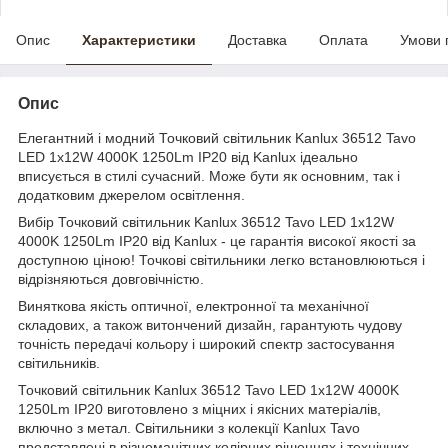
Опис
Характеристики
Доставка
Оплата
Умови 
Опис
Елегантний і модний Точковий світильник Kanlux 36512 Tavo
LED 1x12W 4000K 1250Lm IP20 від Kanlux ідеально
вписується в стилі сучасний. Може бути як основним, так і
додатковим джерелом освітлення.
Вибір Точковий світильник Kanlux 36512 Tavo LED 1x12W
4000K 1250Lm IP20 від Kanlux - це гарантія високої якості за
доступною ціною! Точкові світильники легко встановлюються і
відрізняються довговічністю.
Виняткова якість оптичної, електронної та механічної
складових, а також витончений дизайн, гарантують чудову
точність передачі кольору і широкий спектр застосування
світильників.
Точковий світильник Kanlux 36512 Tavo LED 1x12W 4000K
1250Lm IP20 виготовлено з міцних і якісних матеріалів,
включно з метал. Світильники з колекції Kanlux Tavo
представлені в різноманітних колірних рішеннях і технічних