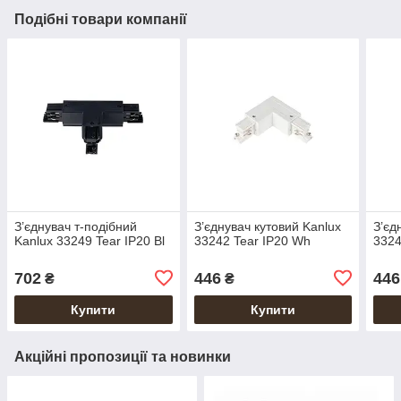
Подібні товари компанії
З’єднувач т-подібний
З’єднувач кутовий Kanlux
З’єд
Kanlux 33249 Tear IP20 Bl
33242 Tear IP20 Wh
3324
702
446
446
₴
₴
Купити
Купити
Акційні пропозиції та новинки