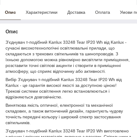
Опис
Характеристики
Доставка
Оплата
Умови п
Опис
З'єднувач т-подібний Kanlux 33248 Tear IP20 Wh від Kanlux -
сучасні високотехнологічні освітлювальні прилади, що
складаються з трекових світильників та шинопроводів. З
їхньою допомогою можна рівномірно висвітлити приміщення,
розставити точні світлові акценти і створити в приміщенні
атмосферу, що сприяє відпочинку або активності.
Вибір З'єднувач т-подібний Kanlux 33248 Tear IP20 Wh від
Kanlux - це гарантія високої якості за доступною ціною!
Трекові системи освітлення легко встановлюються і
відрізняються довговічністю.
Виняткова якість оптичної, електронної та механічної
складових, а також витончений дизайн, гарантують чудову
точність передачі кольору і широкий спектр застосування
світильників.
З'єднувач т-подібний Kanlux 33248 Tear IP20 Wh виготовлено
з міцних і якісних матеріалів, включно з пластик. Світильники з