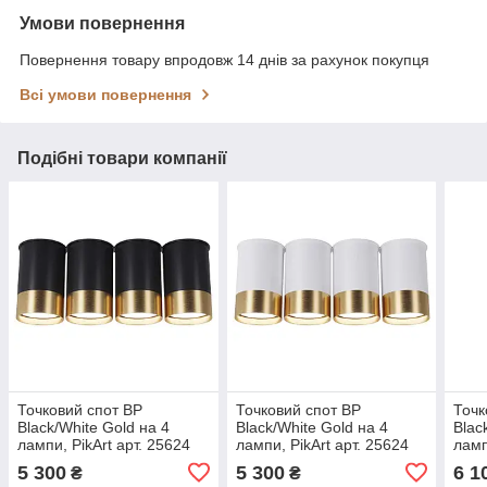
Умови повернення
Повернення товару впродовж 14 днів за рахунок покупця
Всі умови повернення
Подібні товари компанії
Точковий спот BP
Точковий спот BP
Точк
Black/White Gold на 4
Black/White Gold на 4
Blac
лампи, PikArt арт. 25624
лампи, PikArt арт. 25624
ламп
Золотий/чорний 1
Золотий/білий 1
Золо
5 300
5 300
6 1
₴
₴