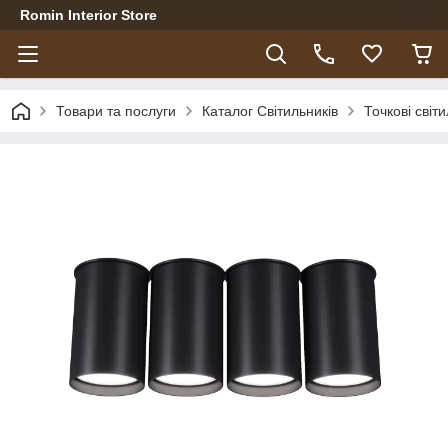
Romin Interior Store
Товари та послуги
Каталог Світильників
Точкові світ