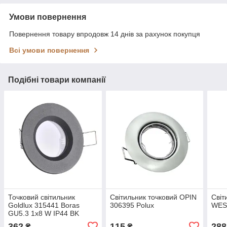
Умови повернення
Повернення товару впродовж 14 днів за рахунок покупця
Всі умови повернення
Подібні товари компанії
Точковий світильник
Світильник точковий OPIN
Світ
Goldlux 315441 Boras
306395 Polux
WES
GU5.3 1x8 W IP44 BK
362
115
288
₴
₴