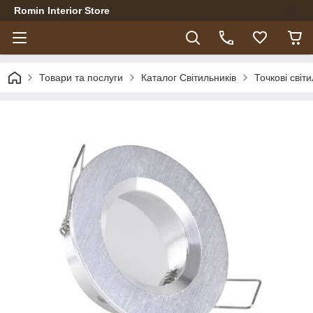
Romin Interior Store
Товари та послуги
Каталог Світильників
Точкові світ