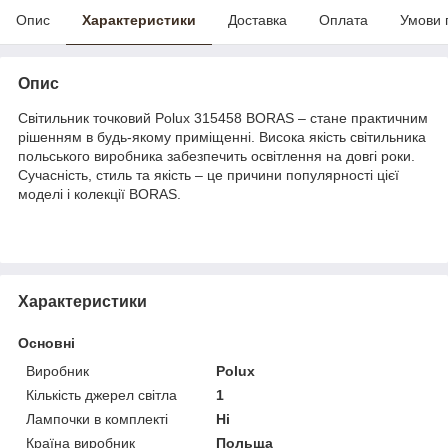
Опис
Характеристики
Доставка
Оплата
Умови 
Опис
Світильник точковий Polux 315458 BORAS – стане практичним
рішенням в будь-якому приміщенні. Висока якість світильника
польського виробника забезпечить освітлення на довгі роки.
Сучасність, стиль та якість – це причини популярності цієї
моделі і колекції BORAS.
Характеристики
Основні
Виробник
Polux
Кількість джерел світла
1
Лампочки в комплекті
Ні
Країна виробник
Польща