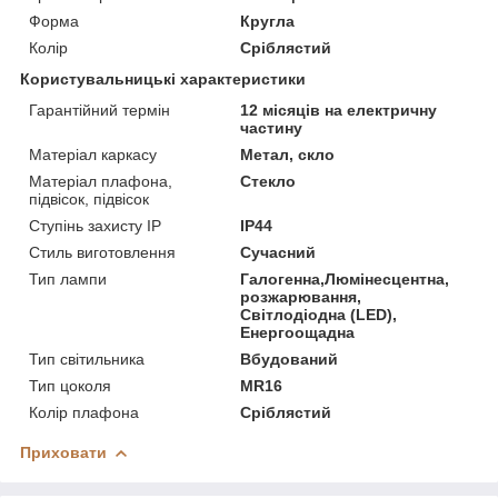
Форма
Кругла
Колір
Сріблястий
Користувальницькі характеристики
Гарантійний термін
12 місяців на електричну
частину
Матеріал каркасу
Метал, скло
Матеріал плафона,
Стекло
підвісок, підвісок
Ступінь захисту IP
IP44
Стиль виготовлення
Сучасний
Тип лампи
Галогенна,Люмінесцентна,
розжарювання,
Світлодіодна (LED),
Енергоощадна
Тип світильника
Вбудований
Тип цоколя
MR16
Колір плафона
Сріблястий
Приховати