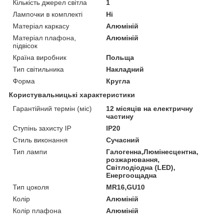
Кількість джерел світла
1
Лампочки в комплекті
Ні
Матеріал каркасу
Алюміній
Матеріал плафона,
Алюміній
підвісок
Країна виробник
Польща
Тип світильника
Накладний
Форма
Кругла
Користувальницькі характеристики
Гарантійний термін (міс)
12 місяців на електричну
частину
Ступінь захисту IP
IP20
Стиль виконання
Сучасний
Тип лампи
Галогенна,Люмінесцентна,
розжарювання,
Світлодіодна (LED),
Енергоощадна
Тип цоколя
MR16,GU10
Колір
Алюміній
Колір плафона
Алюміній