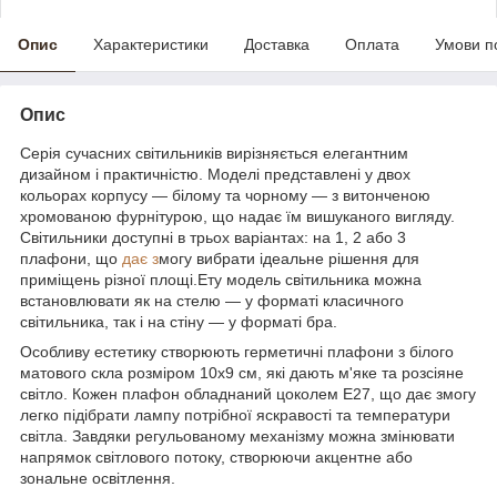
Опис
Характеристики
Доставка
Оплата
Умови п
Опис
Серія сучасних світильників вирізняється елегантним
дизайном і практичністю. Моделі представлені у двох
кольорах корпусу — білому та чорному — з витонченою
хромованою фурнітурою, що надає їм вишуканого вигляду.
Світильники доступні в трьох варіантах: на 1, 2 або 3
плафони, що
дає з
могу вибрати ідеальне рішення для
приміщень різної площі.Ету модель світильника можна
встановлювати як на стелю — у форматі класичного
світильника, так і на стіну — у форматі бра.
Особливу естетику створюють герметичні плафони з білого
матового скла розміром 10х9 см, які дають м'яке та розсіяне
світло. Кожен плафон обладнаний цоколем E27, що дає змогу
легко підібрати лампу потрібної яскравості та температури
світла. Завдяки регульованому механізму можна змінювати
напрямок світлового потоку, створюючи акцентне або
зональне освітлення.