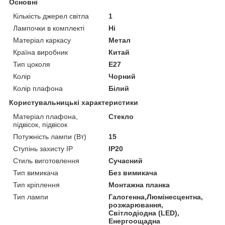
Основні
Кількість джерел світла
1
Лампочки в комплекті
Ні
Матеріал каркасу
Метал
Країна виробник
Китай
Тип цоколя
E27
Колір
Чорний
Колір плафона
Білий
Користувальницькі характеристики
Матеріал плафона,
Стекло
підвісок, підвісок
Потужність лампи (Вт)
15
Ступінь захисту IP
IP20
Стиль виготовлення
Сучасний
Тип вимикача
Без вимикача
Тип кріплення
Монтажна планка
Тип лампи
Галогенна,Люмінесцентна,
розжарювання,
Світлодіодна (LED),
Енергоощадна