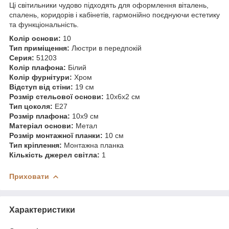
Ці світильники чудово підходять для оформлення віталень,
спалень, коридорів і кабінетів, гармонійно поєднуючи естетику
та функціональність.
Колір основи:
10
Тип приміщення:
Люстри в передпокій
Серия:
51203
Колір плафона:
Білий
Колір фурнітури:
Хром
Відступ від стіни:
19 см
Розмір стельової основи:
10х6х2 см
Тип цоколя:
E27
Розмір плафона:
10х9 см
Матеріал основи:
Метал
Розмір монтажної планки:
10 см
Тип кріплення:
Монтажна планка
Кількість джерел світла:
1
Приховати
Характеристики