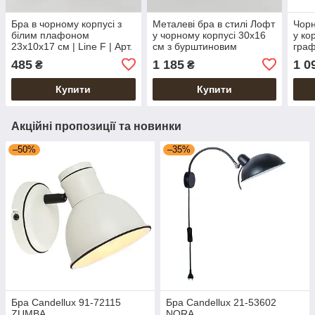
Бра в чорному корпусі з
Металеві бра в стилі Лофт
Чорн
білим плафоном
у чорному корпусі 30х16
у ко
23х10х17 см | Line F | Арт.
см з бурштиновим
граф
B6944/1 BK+CH
плафоном | Line F | Арт.
Line
485
1 185
1 0
₴
₴
12391/1W BK+AM
BK+
Купити
Купити
Акційні пропозиції та новинки
–50%
–35%
Бра Candellux 91-72115
Бра Candellux 21-53602
ZUMBA
NORA