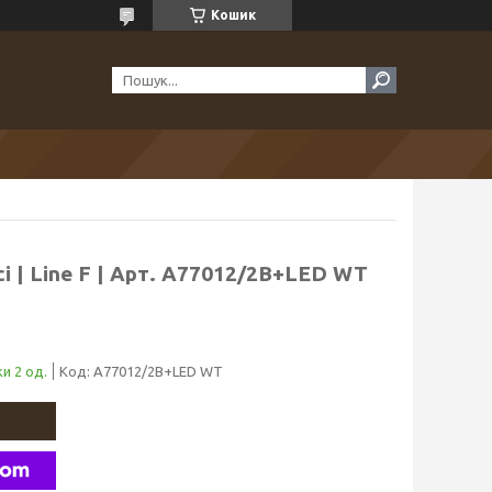
Кошик
сі | Line F | Арт. A77012/2B+LED WT
и 2 од.
Код:
A77012/2B+LED WT