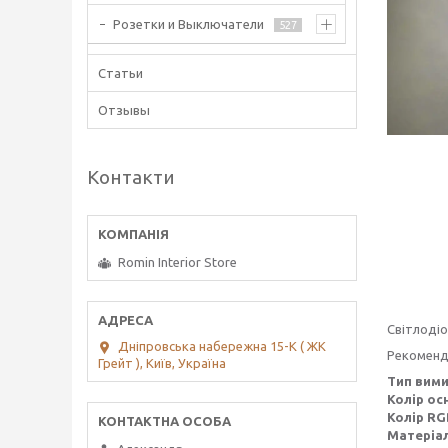
Розетки и Выключатели
527
Статьи
Отзывы
Контакти
Romin Interior Store
Світлодіо
Дніпровська набережна 15-К ( ЖК
Рекоменду
Грейт ), Київ, Україна
Тип вим
Колір ос
Колір RG
Матеріа