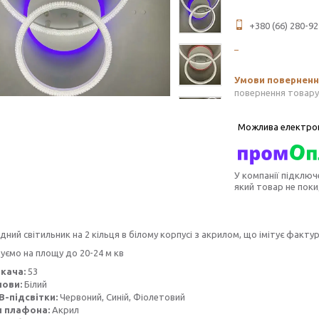
+380 (66) 280-92
повернення товару
У компанії підключ
який товар не пок
дний світильник на 2 кільця в білому корпусі з акрилом, що імітує факт
ємо на площу до 20-24 м кв
икача:
53
нови:
Білий
B-підсвітки:
Червоний, Синій, Фіолетовий
л плафона:
Акрил