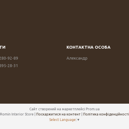
 280-92-89
Александр
 895-28-31
Сайт створений на маркетплейсі
Prom.ua
Romin Interior Store |
Поскаржитися на контент
|
Політика конфіденційності
Select Language
▼