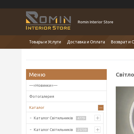
Romin Interior Store
Товары и Услуги
Доставка и Оплата
Возврат и 
Світло
—=Новинки=—
Фотогалерея
Каталог
Каталог Світильників
4779
Каталог Світильників
25739