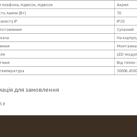
 плафона, підвісок, підвісок
Акрил
ть лампи (Вт)
70
захисту IP
IP20
иготовлення
Сучасний
икача
На корпусі
лення
Монтажна 
оля
LED-модул
ітіння
Від тепло
 температура
3000K,450
ація для замовлення
5 ₴