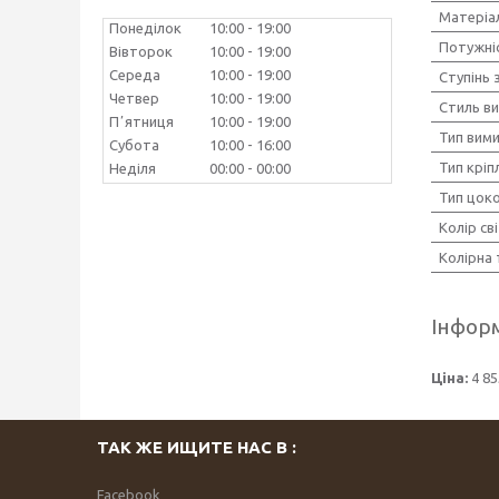
Матеріал
Понеділок
10:00
19:00
Потужніс
Вівторок
10:00
19:00
Середа
10:00
19:00
Ступінь 
Четвер
10:00
19:00
Стиль в
Пʼятниця
10:00
19:00
Тип вим
Субота
10:00
16:00
Тип кріп
Неділя
00:00
00:00
Тип цок
Колір св
Колірна
Інформ
Ціна:
4 85
ТАК ЖЕ ИЩИТЕ НАС В :
Facebook