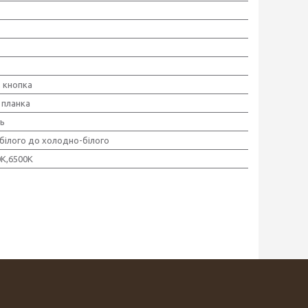
, кнопка
планка
ь
-білого до холодно-білого
0K,6500K