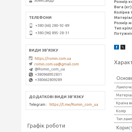
Александр
Розмір к
Вага (кг)
Колірна 
Матеріал
Розмір м
+380 (66) 280-92-89
Тип кріп
+380 (96) 895-28-31
Потужніс
https://romin.com.ua
Харак
romin.com.ua@gmail.com
@Romin_com_ua
+380968952831
Основ
+380662809289
Лампочк
Матеріа
Країна 
Telegram
https://t.me/Romin_com_ua
Колір
Тип лам
Графік роботи
Корис