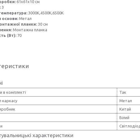
оробки:
61х61х10 см
:
3
температура:
3000K,4500K,6500K
 основи:
Метал
онтажної планки:
30 см
лення:
Монтажна планка
ть (Вт):
70
теристики
ні
и в комплекті
Так
л каркасу
Метал
виробник
Китай
Білий
пи
Світлодіо
тувальницькі характеристики