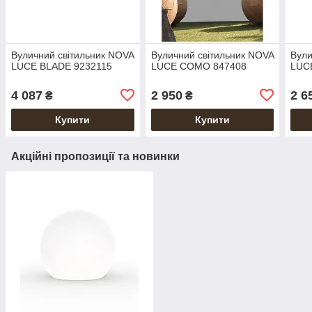
Вуличний світильник NOVA
Вуличний світильник NOVA
Вули
LUCE BLADE 9232115
LUCE COMO 847408
LUC
4 087
2 950
2 6
₴
₴
Купити
Купити
Акційні пропозиції та новинки